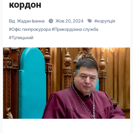
кордон
Від
Жадан Іванна
Жов 20, 2024
#
корупція
#
Офіс генпрокурора
#
Прикордонна служба
#
Тупицький