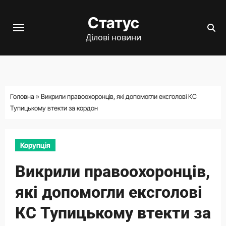
Перейти
Статус
до
вмісту
Ділові новини
Головна
»
Викрили правоохоронців, які допомогли ексголові КС
Тупицькому втекти за кордон
Корупція
Викрили правоохоронців,
які допомогли ексголові
КС Тупицькому втекти за