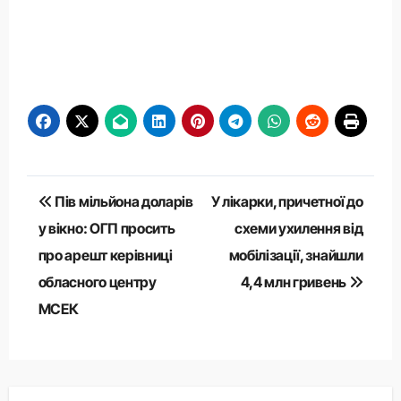
Навігація
Пів мільйона доларів
У лікарки, причетної до
записів
у вікно: ОГП просить
схеми ухилення від
про арешт керівниці
мобілізації, знайшли
обласного центру
4,4 млн гривень
МСЕК