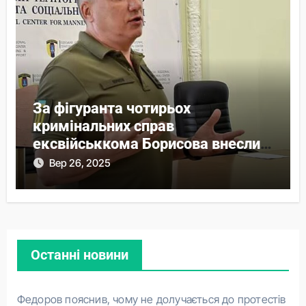
За фігуранта чотирьох
кримінальних справ
ексвійськкома Борисова внесли
понад 44 млн застави
Вер 26, 2025
Останні новини
Федоров пояснив, чому не долучається до протестів