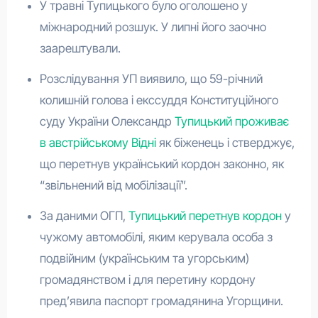
У травні Тупицького було оголошено у
міжнародний розшук. У липні його заочно
заарештували.
Розслідування УП виявило, що 59-річний
колишній голова і екссуддя Конституційного
суду України Олександр
Тупицький проживає
в австрійському Відні
як біженець і стверджує,
що перетнув український кордон законно, як
“звільнений від мобілізації”.
За даними ОГП,
Тупицький перетнув кордон
у
чужому автомобілі, яким керувала особа з
подвійним (українським та угорським)
громадянством і для перетину кордону
пред’явила паспорт громадянина Угорщини.