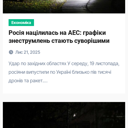
Економіка
Росія націлилась на АЕС: графіки
знеструмлень стають суворішими
Лис 21, 2025
Удар по західних областях У середу, 19 листопада,
росіяни випустили по Україні близько пів тисячі
дронів та ракет.…