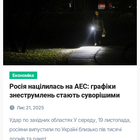
Економіка
Росія націлилась на АЕС: графіки
знеструмлень стають суворішими
Лис 21, 2025
Удар по західних областях У середу, 19 листопада,
росіяни випустили по Україні близько пів тисячі
дронів та ракет.…