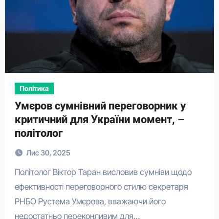
Політика
Умєров сумнівний переговорник у
критичний для України момент, –
політолог
Лис 30, 2025
Політолог Віктор Таран висловив сумніви щодо
ефективності переговорного стилю секретаря
РНБО Рустема Умєрова, вважаючи його
недостатньо переконливим для…