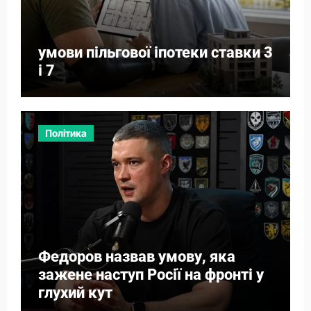
умови пільгової іпотеки ставки 3
і 7
Політика
Федоров назвав умову, яка
зажене наступ Росії на фронті у
глухий кут