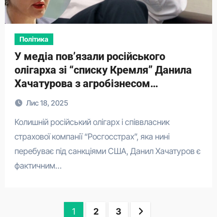
Політика
У медіа повʼязали російського
олігарха зі “списку Кремля” Данила
Хачатурова з агробізнесом
Костюшко і Бабіча в Житомирській
Лис 18, 2025
області
Колишній російський олігарх і співвласник
страхової компанії “Росгосстрах”, яка нині
перебуває під санкціями США, Данил Хачатуров є
фактичним…
Пагінація
1
2
3