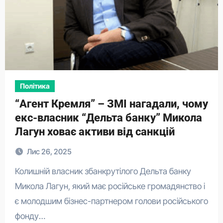
Політика
“Агент Кремля” – ЗМІ нагадали, чому
екс-власник “Дельта банку” Микола
Лагун ховає активи від санкцій
Лис 26, 2025
Колишній власник збанкрутілого Дельта банку
Микола Лагун, який має російське громадянство і
є молодшим бізнес-партнером голови російського
фонду…