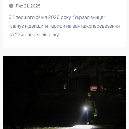
Лис 21, 2025
З 1 першого січня 2026 року “Укрзалізниця”
планує підвищити тарифи на вантажоперевезення
на 27% і через пів року…