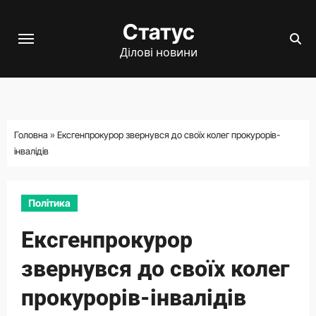
Перейти
Статус
до
вмісту
Ділові новини
Головна
»
Ексгенпрокурор звернувся до своїх колег прокурорів-
інвалідів
Політика
Ексгенпрокурор
звернувся до своїх колег
прокурорів-інвалідів