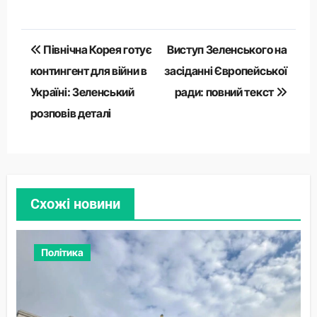
Навігація
Північна Корея готує
Виступ Зеленського на
записів
контингент для війни в
засіданні Європейської
Україні: Зеленський
ради: повний текст
розповів деталі
Схожі новини
Політика