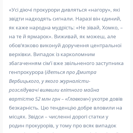
«Усі діючі прокурори дивляться «нагору», які
звідти надходять сигнали. Наразі він єдиний,
як каже народна мудрість: «Не зівай, Хомко, –
на те й ярмарок». Виживай, як можеш, але
обов’язково виконуй доручення центральної
верхівки. Випадок із карколомним
збагаченням сім’ї вже звільненого заступника
генпрокурора (
ідеться про Дмитра
Вербицького, у якого журналісти-
розслідувачі виявили елітного майна
вартістю 52 млн грн – «Главком»
) укотре довів
безкарність. Цю тенденцію добре вловили на
місцях. Звідси – численні дорогі статки у
родин прокурорів, у тому про всяк випадок