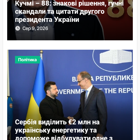
Кучмі – 88: знакові рішення, гучні
скандали та цитати другого
президента України
Сер 9, 2026
Політика
Сербія виділить €2 млн на
українську енергетику та
допоможе відбудувати одне з