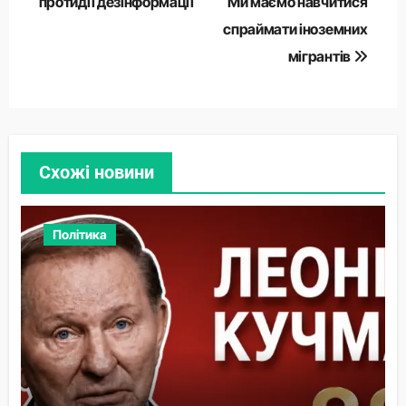
протидії дезінформації
Ми маємо навчитися
спраймати іноземних
мігрантів
Схожі новини
Політика