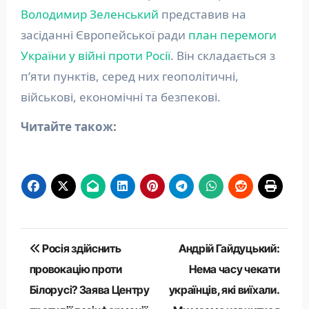
Володимир Зеленський
представив на
засіданні Європейської ради
план перемоги
України у війні проти Росії
. Він складається з
п’яти пунктів, серед них геополітичні,
військові, економічні та безпекові.
Читайте також:
Навігація
Росія здійснить
Андрій Гайдуцький:
записів
провокацію проти
Нема часу чекати
Білорусі? Заява Центру
українців, які виїхали.