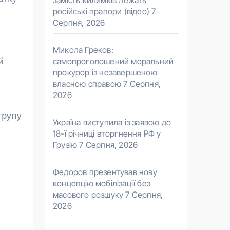
замість килимків лежать
російські прапори (відео)
7
Серпня, 2026
Микола Греков:
й
самопроголошений моральний
прокурор із незавершеною
власною справою
7 Серпня,
2026
групу
Україна виступила із заявою до
18-ї річниці вторгнення РФ у
Грузію
7 Серпня, 2026
Федоров презентував нову
концепцію мобілізації без
масового розшуку
7 Серпня,
2026