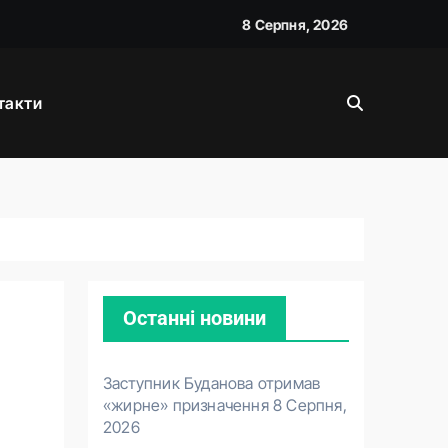
8 Серпня, 2026
такти
д прем’єра
Останні новини
Заступник Буданова отримав
«жирне» призначення
8 Серпня,
2026