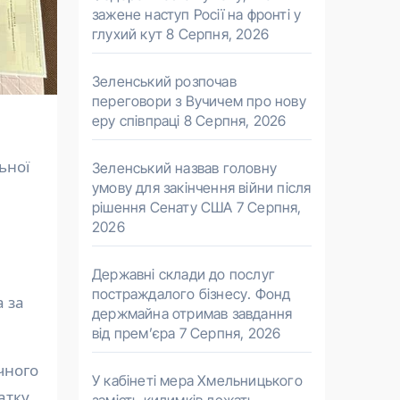
зажене наступ Росії на фронті у
глухий кут
8 Серпня, 2026
Зеленський розпочав
переговори з Вучичем про нову
еру співпраці
8 Серпня, 2026
Зеленський назвав головну
умову для закінчення війни після
рішення Сенату США
7 Серпня,
2026
Державні склади до послуг
постраждалого бізнесу. Фонд
а за
держмайна отримав завдання
від прем’єра
7 Серпня, 2026
чного
У кабінеті мера Хмельницького
атку