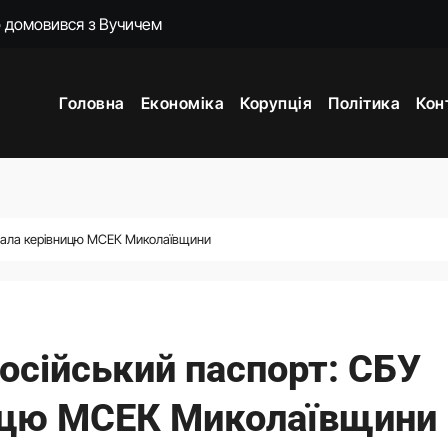
и 3 і 7
жене наступ Росії на фронті у глухий кут
Головна
Економіка
Корупція
Політика
Кон
ори з Вучичем про нову еру співпраці
мову для закінчення війни після рішення Сенату США
постраждалого бізнесу. Фонд держмайна отримав завдання ві
о замість килимків лежать російські прапори (відео)
римала керівницю МСЕК Миколаївщини
в «жирне» призначення
 російський паспорт: СБУ
ицю МСЕК Миколаївщини