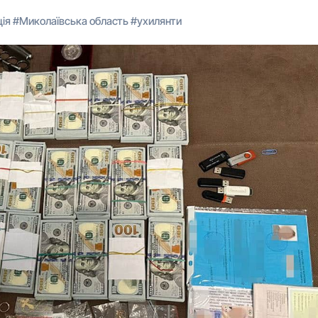
ія
#
Миколаївська область
#
ухилянти