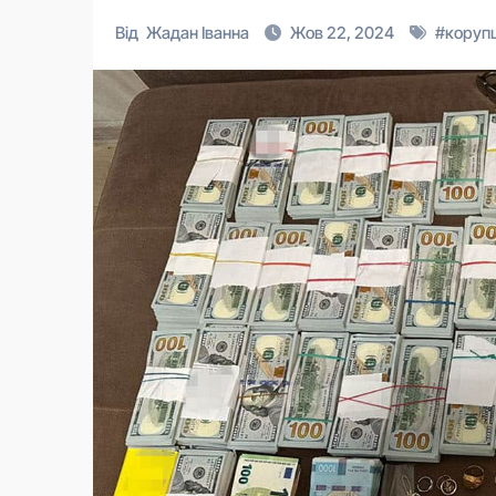
Від
Жадан Іванна
Жов 22, 2024
#
корупц