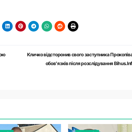
кою
Кличко відсторонив свого заступника Прокопіва
обов’язків після розслідування Bihus.In