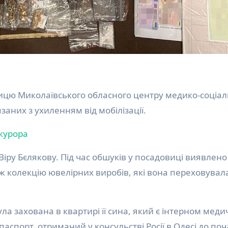
заних з ухиленням від мобілізації.
курора
іру Бєлякову. Під час обшуків у посадовиці виявлено
ож колекцію ювелірних виробів, які вона переховувал
ула захована в квартирі її сина, який є інтерном меди
аспорт, отриманий у консульстві Росії в Одесі до поч