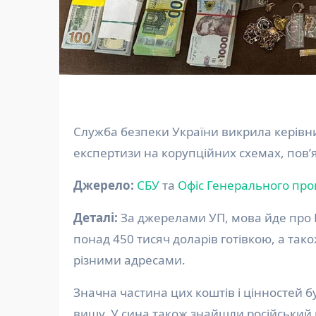
Служба безпеки України викрила керівницю Миколаївського обласного центру медико-соціальної
експертизи на корупційних схемах, пов’я
Джерело:
СБУ
та
Офіс Генерального про
Деталі:
За джерелами УП, мова йде про В
понад 450 тисяч доларів готівкою, а так
різними адресами.
Значна частина цих коштів і цінностей б
вишу. У сина також знайшли російський п