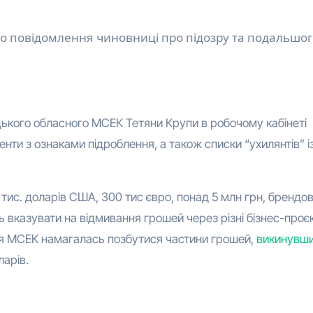
о повідомлення чиновниці про підозру та подальшог
цького обласного МСЕК Тетяни Крупи в робочому кабінеті
енти з ознаками підроблення, а також списки “ухилянтів” і
тис. доларів США, 300 тис євро, понад 5 млн грн, брендов
 вказувати на відмивання грошей через різні бізнес-проєк
иця МСЕК намагалась позбутися частини грошей,
викинувш
арів.