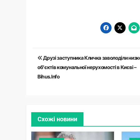
Навігація
Друзі заступника Кличка заволоділи низ
записів
об’єктів комунальної нерухомості в Києві –
Bihus.Info
Схожі новини