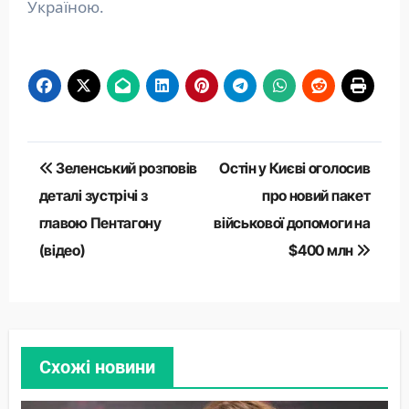
Україною.
Навігація
Зеленський розповів
Остін у Києві оголосив
записів
деталі зустрічі з
про новий пакет
главою Пентагону
військової допомоги на
(відео)
$400 млн
Схожі новини