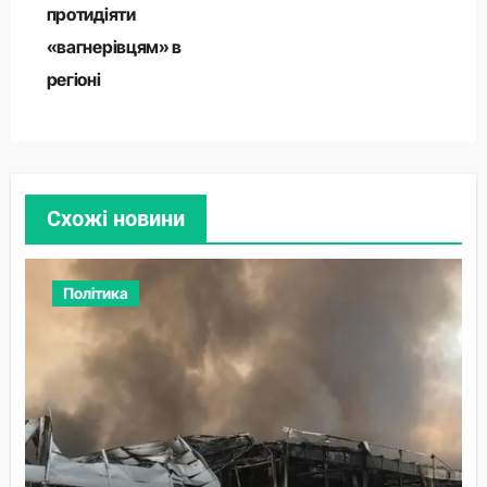
протидіяти
«вагнерівцям» в
регіоні
Схожі новини
Політика