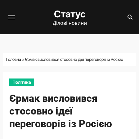
Перейти
Статус
до
вмісту
Ділові новини
Головна
»
Єрмак висловився стосовно ідеї переговорів із Росією
Політика
Єрмак висловився
стосовно ідеї
переговорів із Росією