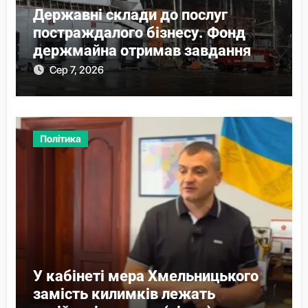
Державні склади до послуг
постраждалого бізнесу. Фонд
держмайна отримав завдання
від прем’єра
Сер 7, 2026
Політика
У кабінеті мера Хмельницького
замість килимків лежать