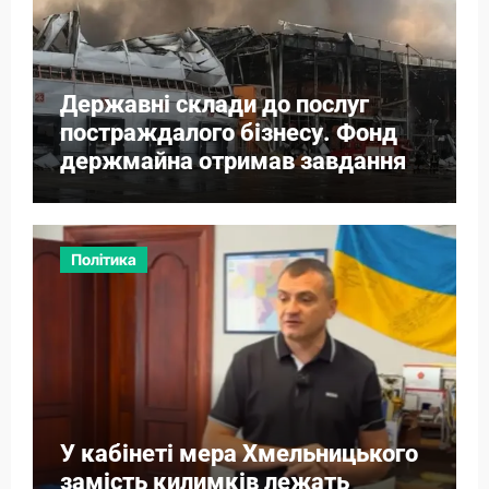
Державні склади до послуг
постраждалого бізнесу. Фонд
держмайна отримав завдання
від прем’єра
Політика
У кабінеті мера Хмельницького
замість килимків лежать