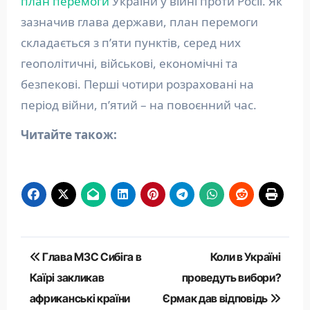
план перемоги
України у війні проти Росії. Як
зазначив глава держави, план перемоги
складається з п’яти пунктів, серед них
геополітичні, військові, економічні та
безпекові. Перші чотири розраховані на
період війни, п’ятий – на повоєнний час.
Читайте також:
Навігація
Глава МЗС Сибіга в
Коли в Україні
записів
Каїрі закликав
проведуть вибори?
африканські країни
Єрмак дав відповідь