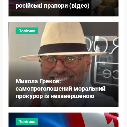
російські прапори (відео)
Політика
Микола Греков:
самопроголошений моральний
прокурор із незавершеною
власною справою
Політика