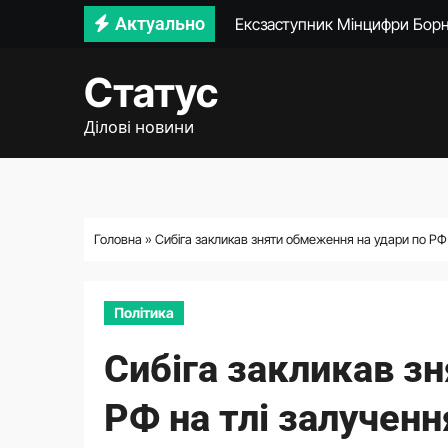
Перейти
Актуально
Київ знайшов спосіб притягну
до
Несподіване повернення: В
вмісту
Статус
Президент обговорив із Рют
Ділові новини
Вступ України до ЄС. Президе
Корецький запропонував бізн
Обрано нового очільника НК
Головна
»
Сибіга закликав зняти обмеження на удари по РФ
Цей парламент вже не впізна
Політика
Сибіга закликав з
РФ на тлі залучен