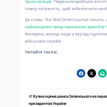
трьох місяців
. Південнокорейське агент
повну потужність, щоб забезпечити необх
До слова, The Wall Street Journal писала,
найкращими представниками армії Кім 
ймовірно, молоді люди у віці від підлітк
військової служби.
Читайте також:
Навігація
Кучма оцінив шанси Зеленського на пере
записів
президентом України