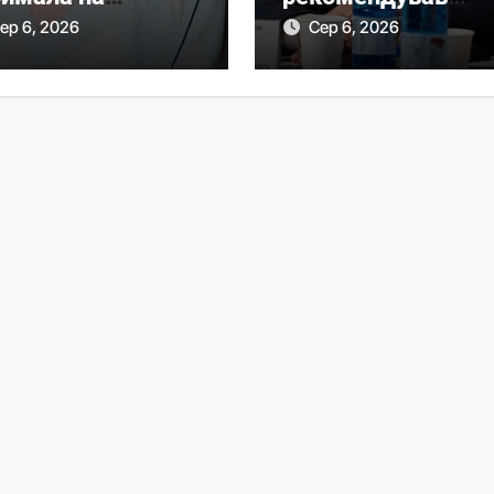
ощання мільйон
ухвалити новий
ер 6, 2026
Сер 6, 2026
 «Нафтогазу»
Митний кодекс у
першому читанні