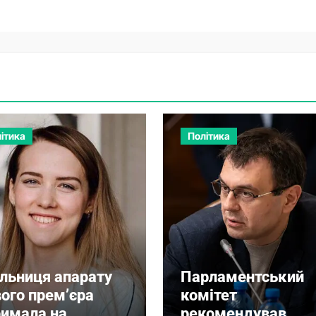
ітика
Політика
ільниця апарату
Парламентський
ого прем’єра
комітет
римала на
рекомендував