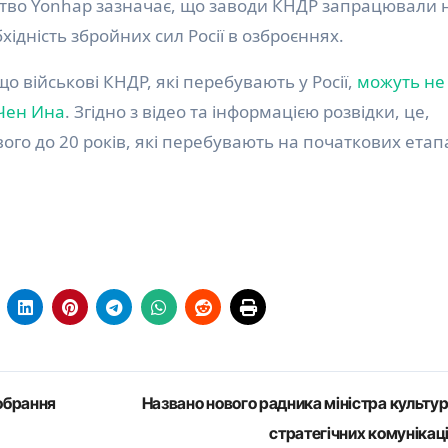
ство Yonhap зазначає, що заводи КНДР запрацювали 
ідність збройних сил Росії в озброєннях.
 що військові КНДР, які перебувають у Росії,
можуть не
Чен Ина
. Згідно з відео та інформацією розвідки, це,
ового до 20 років, які перебувають на початкових етап
обрання
Названо нового радника міністра культур
стратегічних комунікац