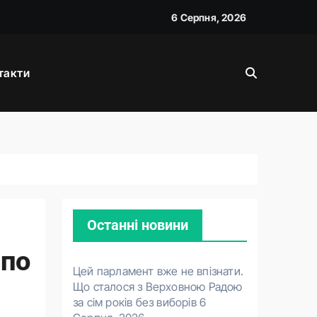
6 Серпня, 2026
такти
Останні новини
 по
Цей парламент вже не впізнати.
Що сталося з Верховною Радою
за сім років без виборів
6