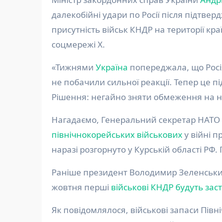
далекобійні удари по Росії після підтве
присутність військ КНДР на території кра
соцмережі X.
«Тижнями
Україна
попереджала, що Росія
не побачили сильної реакції. Тепер це пі
Рішення: негайно зняти обмеження на наш
Нагадаємо, Генеральний секретар НАТО
північнокорейських військових
у війні п
наразі розгорнуто у Курській області РФ.
Раніше президент Володимир Зеленський 
жовтня перші
військові КНДР будуть заст
Як повідомлялося, військові запаси Півні