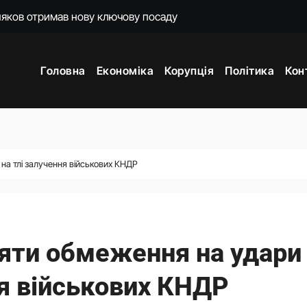
ти Росію до відповідальності за всі злочини
іктор Ющенко отримав важливу державну посаду
Головна
Економіка
Корупція
Політика
Кон
те постачання ракет-перехоплювачів для України
нт зустрівся з главою МЗС Латвії
есу порятунок від атак РФ
РЕКП – Главком
 на тлі залучення військових КНДР
ти. Що сталося з Верховною Радою за сім років без виборів
няти обмеження на удари
ня військових КНДР