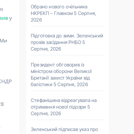
Обрано нового очільника
ро
НКРЕКП – Главком
5 Серпня,
вив
у
2026
Підготовка до зими. Зеленський
 Ми
провів засідання РНБО
5
Серпня, 2026
Президент обговорив із
міністром оборони Великої
Британії захист України від
 КНДР
балістики
5 Серпня, 2026
Стефанішина відреагувала на
28
отримання нової підозри
5
Серпня, 2026
м
Зеленський підписав указ про