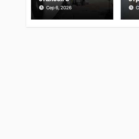
Верховною Радою
пр
Сер 6, 2026
С
за сім років без
від
виборів