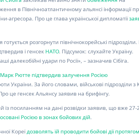
рдження в Північноатлантичному альянсі інформації п
їни-агресора. Про це глава української дипломатії
зая
 готується розгорнути північнокорейські підрозділи.
дтвердив і генсек
НАТО
. Підсумок: слухайте Україну.
і далекобійні удари по Росії», – зазначив Сібіга.
Марк Рютте підтвердив залучення Росією
роти України. За його словами, військові підрозділи з
 Про це генсек Альянсу заявив на брифінгу.
із посиланням на дані розвідки заявив, що вже 27-
осовані Росією в зонах бойових дій
.
чної Кореї
дозволять їй проводити бойові дії протяго