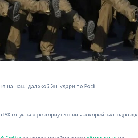
я на наші далекобійні удари по Росії
 РФ готується розгорнути північнокорейські підрозді
й Сибіга
закликав негайно зняти
обмеження
на