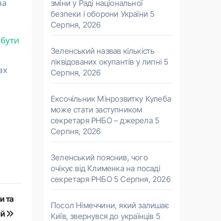
на
зміни у Раді національної
безпеки і оборони України
5
Серпня, 2026
 бути
Зеленський назвав кількість
ліквідованих окупантів у липні
5
ах
Серпня, 2026
Ексочільник Мінрозвитку Кулеба
може стати заступником
секретаря РНБО – джерела
5
Серпня, 2026
Зеленський пояснив, чого
очікує від Клименка на посаді
секретаря РНБО
5 Серпня, 2026
и та
Посол Німеччини, який залишає
ій
Київ, звернувся до українців
5