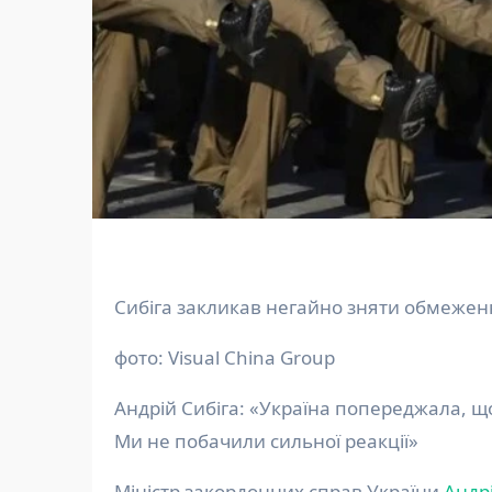
Сибіга закликав негайно зняти обмеженн
фото: Visual China Group
Андрій Сибіга: «Україна попереджала, що
Ми не побачили сильної реакції»
Міністр закордонних справ України
Андрі