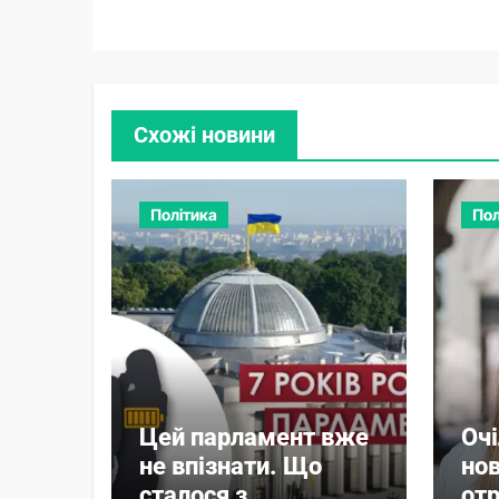
Схожі новини
Політика
Пол
Цей парламент вже
Оч
не впізнати. Що
нов
сталося з
от