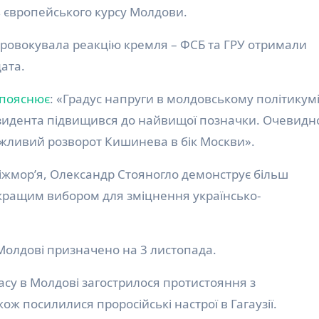
ь європейського курсу Молдови.
провокувала реакцію кремля – ФСБ та ГРУ отримали
ата.
пояснює
: «Градус напруги в молдовському політикум
езидента підвищився до найвищої позначки. Очевидн
жливий розворот Кишинева в бік Москви».
жмор’я, Олександр Стояногло демонструє більш
 кращим вибором для зміцнення українсько-
Молдові призначено на 3 листопада.
су в Молдові загострилося протистояння з
ож посилилися проросійські настрої в Гагаузії.