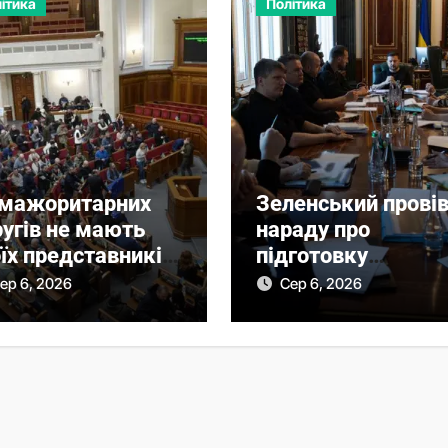
ітика
Політика
 мажоритарних
Зеленський прові
угів не мають
нараду про
їх представників
підготовку
аді: причина
української
ер 6, 2026
Сер 6, 2026
балістики