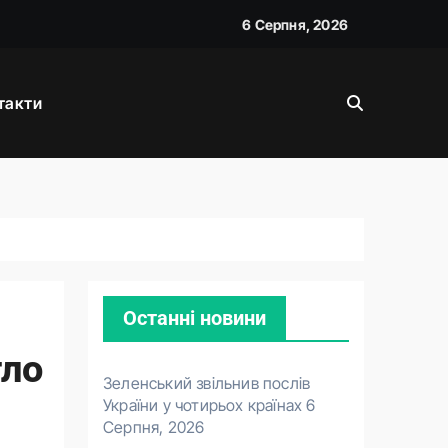
6 Серпня, 2026
такти
і
Останні новини
гло
Зеленський звільнив послів
України у чотирьох країнах
6
Серпня, 2026