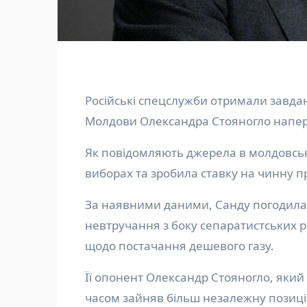
Російські спецслужби отримали завда
Молдови Олександра Стояногло напере
Як повідомляють джерела в молдовськ
виборах та зробила ставку на чинну 
За наявними даними, Санду погодилас
невтручання з боку сепаратистських р
щодо постачання дешевого газу.
Її опонент Олександр Стояногло, яки
часом зайняв більш незалежну позиці