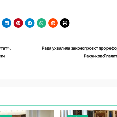
утат».
Рада ухвалила законопроєкт про реф
ити
Рахункової пала