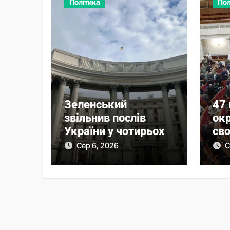
Політика
Пол
Зеленський
47
звільнив послів
окр
України у чотирьох
сво
країнах
у Р
Сер 6, 2026
С