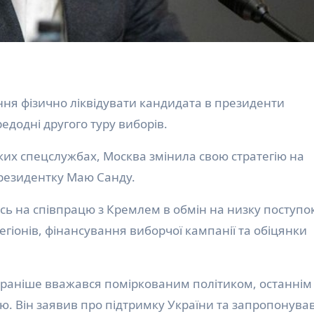
ння фізично ліквідувати кандидата в президенти
додні другого туру виборів.
их спецслужбах, Москва змінила свою стратегію на
президентку Маю Санду.
ь на співпрацю з Кремлем в обмін на низку поступок
егіонів, фінансування виборчої кампанії та обіцянки
й раніше вважався поміркованим політиком, останнім
ю. Він заявив про підтримку України та запропонува