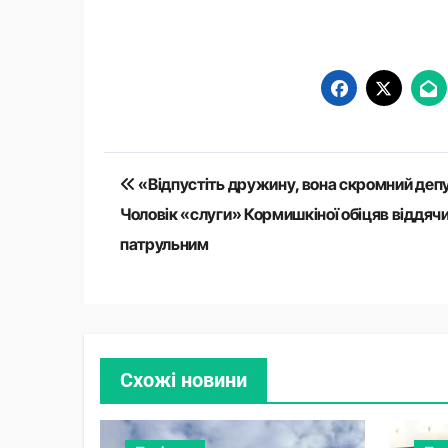
Навигация
по
записям
Навігація
«Відпустіть дружину, вона скромний деп
записів
Чоловік «слуги» Кормишкіної обіцяв віддяч
патрульним
Схожі новини