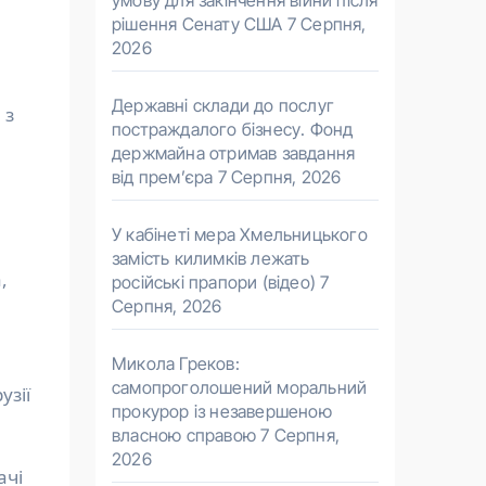
умову для закінчення війни після
рішення Сенату США
7 Серпня,
2026
Державні склади до послуг
 з
постраждалого бізнесу. Фонд
держмайна отримав завдання
від прем’єра
7 Серпня, 2026
У кабінеті мера Хмельницького
замість килимків лежать
,
російські прапори (відео)
7
Серпня, 2026
Микола Греков:
самопроголошений моральний
узії
прокурор із незавершеною
власною справою
7 Серпня,
2026
ачі