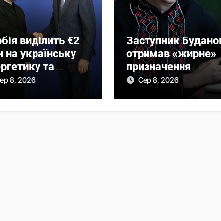
бія виділить €2
Заступник Будано
 на українську
отримав «жирне»
ргетику та
призначення
поможе
ер 8, 2026
Сер 8, 2026
будувати одне з
ст