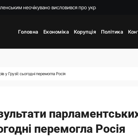
п пояснив, кого насамперед має охопити реформа мобілізації
о домовився з Вучичем
Головна
Економіка
Корупція
Політика
Кон
и 3 і 7
жене наступ Росії на фронті у глухий кут
ори з Вучичем про нову еру співпраці
мову для закінчення війни після рішення Сенату США
 у Грузії: сьогодні перемогла Росія
 гучні скандали та цитати другого президента України
зультати парламентськи
ьогодні перемогла Росія