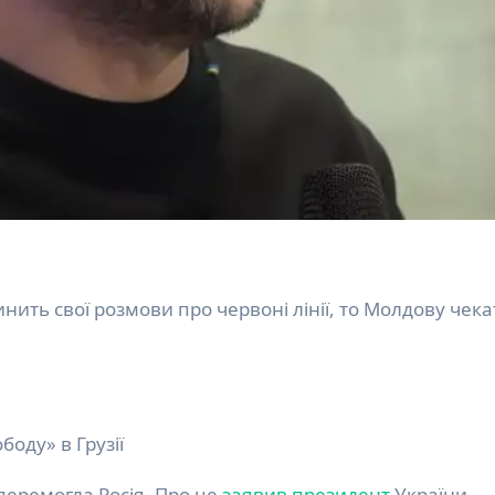
боду» в Грузії
ї перемогла Росія. Про це
заявив
президент
України