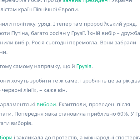
лістам країн Північної Європи.
нили політику, уряд. І тепер там проросійський уряд,
ти Путіна, багато росіян у Грузії. Їхній вибір – дружба
мінили вибір. Росія сьогодні перемогла. Вони забрали
ни.
 тому самому напрямку, що й
Грузія
.
и хочуть зробити те ж саме, і зроблять це за рік-два
ервоні лінії», – каже він.
парламентські
вибори
. Екзитполи, проведені після
ьтати. Попередня явка становила приблизно 60%. У Гр
ати виборів.
ибори
і закликала до протестів, а міжнародні спостеріг