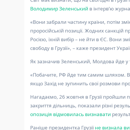
Володимир Зеленський
в інтерв’ю журна
«Вони забрали частину країни, потім змі
проросійській позиції. Жодних санкцій про
Росією, їхній вибір – не йти в ЄС. Вони з
свободу в Грузії», – каже президент Украї
Як зазначив Зеленський, Молдова йде у
«Побачите, РФ йде тим самим шляхом. Вон
якщо Захід не зупинить свої розмови про ч
Нагадаємо, 26 жовтня в Грузії пройшли 
закриття дільниць, показали різні резул
опозиція відмовилась визнавати
результ
Раніше президентка Грузії
не визнала в