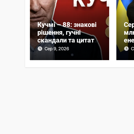
Кучмі – 88: знакові
Сер
рішення, гучні
млн
скандали та цитати
ене
другого президента
до
Сер 9, 2026
С
України
від
мі