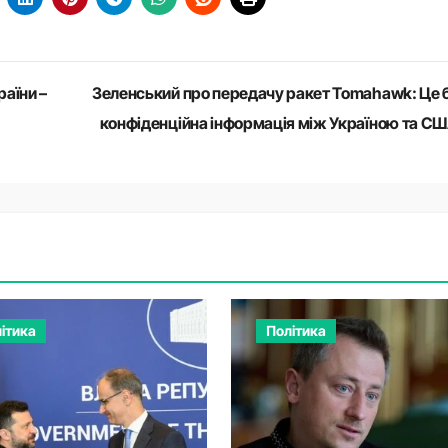
аїни –
Зеленський про передачу ракет Tomahawk: Це 
конфіденційна інформація між Україною та С
ітика
Політика