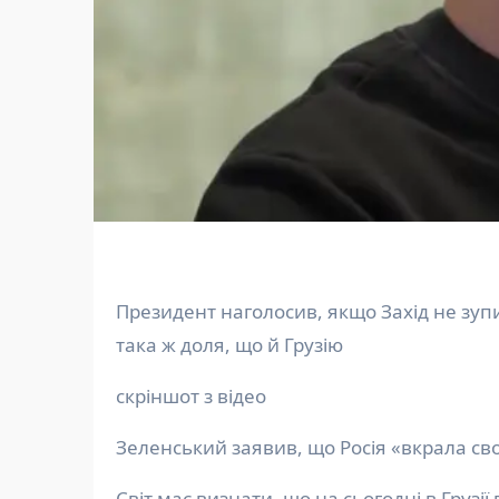
Президент наголосив, якщо Захід не зупинить свої розмови про червоні лінії, то Молдову чекатиме
така ж доля, що й Грузію
скріншот з відео
Зеленський заявив, що Росія «вкрала сво
Світ має визнати, що на сьогодні в Грузі