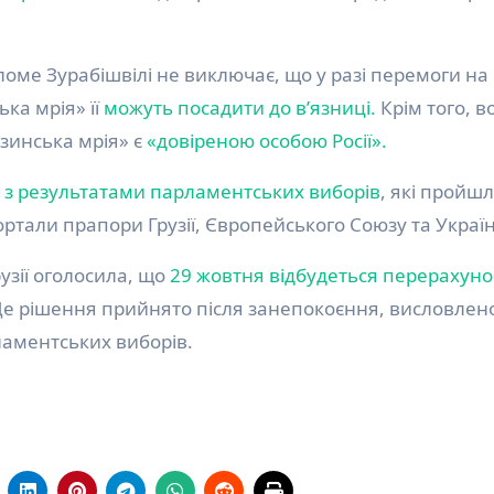
ломе Зурабішвілі не виключає, що у разі перемоги на
ка мрія» її
можуть посадити до в’язниці.
Крім того, в
узинська мрія» є
«довіреною особою Росії».
і з результатами парламентських виборів
, які пройшл
ортали прапори Грузії, Європейського Союзу та Украї
узії оголосила, що
29 жовтня відбудеться перерахуно
Це рішення прийнято після занепокоєння, висловлен
аментських виборів.