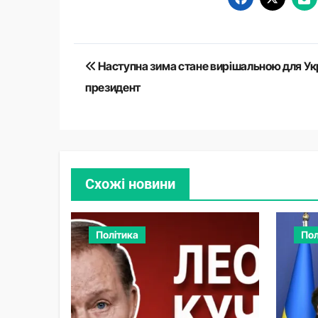
Навігація
Наступна зима стане вирішальною для Укр
записів
президент
Схожі новини
Політика
Пол