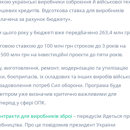
якою українські виробники озброєння й військової те
шевих кредитів. Відсоткова ставка для виробників
плачена за рахунок бюджету».
и цього року у бюджеті вже передбачено 263,4 млн гр
говою ставкою до 100 млн грн строком до 3 років на
500 млн грн на інвестиційні проєкти до пяти років.
, виготовлення, ремонт, модернізацію та утилізацію
іки, боєприпасів, їх складових та інших виробів військ
 задоволення потреб Сил оборони. Програма буде
атегпром уже визначив критично важливими для
період у сфері ОПК.
онтракти для виробників зброї
– передусім йдеться пр
обництва. Про це повідомив президент України