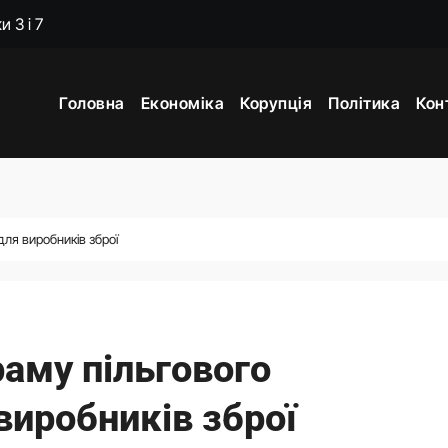
жене наступ Росії на фронті у глухий кут
ори з Вучичем про нову еру співпраці
Головна
Економіка
Корупція
Політика
Кон
мову для закінчення війни після рішення Сенату США
постраждалого бізнесу. Фонд держмайна отримав завдання ві
о замість килимків лежать російські прапори (відео)
ошений моральний прокурор із незавершеною власною спра
ля виробників зброї
еленським неочікувано висловився про українські території
раму пільгового
виробників зброї