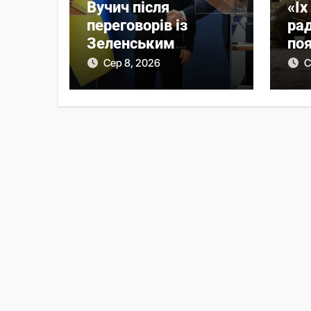
Вучич після
«Їх
переговорів із
ра
Зеленським
поя
неочікувано
на
Сер 8, 2026
С
висловився про
ох
українські території
моб