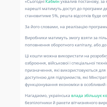
«Сьогодні
Кабмін
ухвалив постанову, за 
нарешті матимуть доступ до програми де
становитиме 5%, решта відсотків буде о
За його словами, на реалізацію програм
Виробники матимуть змогу взяти за піль
поповнення оборотного капіталу, або до 
Ці кошти можна використати на розробку
озброєння, військової і спеціальної техн
призначення, які використовуються для
доступною для підприємств, які Мінстр
функціонування економіки в особливий 
Нагадаємо, українська
влада збільшує к
безпілотники й ракети вітчизняного вир