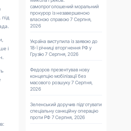
Микола Греков:
самопроголошений моральний
прокурор із незавершеною
 під
власною справою
7 Серпня,
2026
ада.
и,
Україна виступила із заявою до
18-ї річниці вторгнення РФ у
ше і
Грузію
7 Серпня, 2026
н.
Федоров презентував нову
ть
концепцію мобілізації без
е
масового розшуку
7 Серпня,
2026
Зеленський доручив підготувати
спеціальну санкційну операцію
проти РФ
7 Серпня, 2026
в: