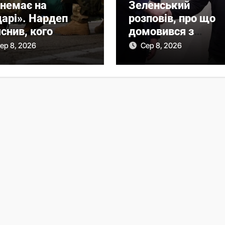
 немає на
Зеленський
дарі». Нардеп
розповів, про що
снив, кого
домовився з
самперед має
Вучичем
ер 8, 2026
Сер 8, 2026
опити реформа
ілізації