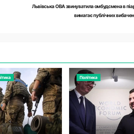
Львівська ОВА звинуватила омбудсмена в піар
вимагає публічних вибаче
ітика
Політика