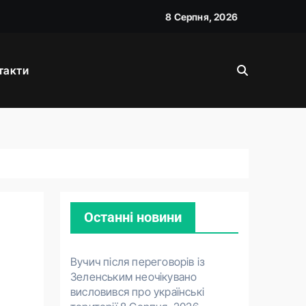
8 Серпня, 2026
такти
д прем’єра
вою
Останні новини
Вучич після переговорів із
Зеленським неочікувано
висловився про українські