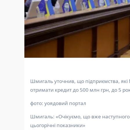
Шмигаль уточнив, що підприємства, які Мінстратегпром визнає критично важливими, зможуть
отримати кредит до 500 млн грн, до 5 рок
фото: уоядовий портал
Шмигаль: «Очікуємо, що вже наступного
цьогорічні показники»