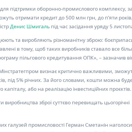
уть отримати кредит до 500 млн грн, до п’яти років,
істр
Денис Шмигаль
під час засідання уряду 5 листоп
юють та виробляють різноманітну зброю: боєприпас
влені в тому, щоб таких виробників ставало все біль
рограму пільгового кредитування ОПК», – зазначив ві
 Мінстратегпром визнає критично важливими, зможу
ків, під 5% річних. За його словами, кошти можна буд
капіталу, або на реалізацію інвестиційних проєктів.
ги виробництва зброї суттєво перевищать цьогорічні
чних галузей промисловості Герман Сметанін наголоси