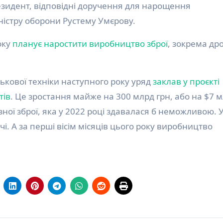
зидент, відповідні доручення для нарощення
іністру оборони Рустему Умєрову.
оку
планує наростити виробництво зброї
, зокрема дро
ськової техніки наступного року уряд
заклав у проєкті
тів
. Це зростання майже на 300 млрд грн, або на $7 м
ізної зброї, яка у 2022 році здавалася б неможливою. 
і. А за перші вісім місяців цього року виробництво