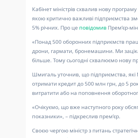
Кабінет міністрів схвалив нову програму для підтримки оборонно-промислового комплексу, за
якою критично важливі підприємства змож
5% річних. Про це
повідомив
Прем’єр-мін
«Понад 500 оборонних підприємств прац
дрони, гармати, бронемашини. Ми заціка
більше. Тому сьогодні схвалюємо нову п
Шмигаль уточнив, що підприємства, які
отримати кредит до 500 млн грн, до 5 ро
витратити або на поповнення оборотного 
«Очікуємо, що вже наступного року обся
показники», – підкреслив прем’єр.
Своєю чергою міністр з питань стратегі