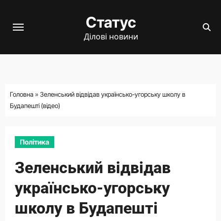
Перейти
Статус
до
вмісту
Ділові новини
Головна
»
Зеленський відвідав українсько-угорську школу в
Будапешті (відео)
Політика
Зеленський відвідав
українсько-угорську
школу в Будапешті