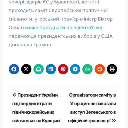
вечері лідерів ЄС у Будапешті, де нині
проходить саміт Європейської політичної
спільноти, угорський прем’єр-міністр Віктор
Орбан
може приєднати по відеозв’язку
переможця президентських виборів у США
Дональда Трампа.
Навігація
Президент України
Організатори саміту в
записів
підтвердив втрати
Угорщині не показали
північнокорейських
виступ Зеленського в
військових на Курщині
офіційній трансляції