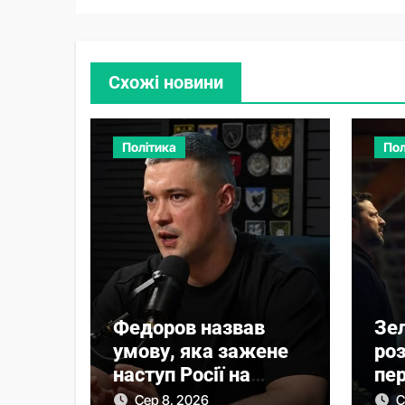
Схожі новини
Політика
Пол
Федоров назвав
Зе
умову, яка зажене
ро
наступ Росії на
пер
фронті у глухий кут
Ву
Сер 8, 2026
С