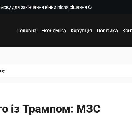
постраждалого бізнесу. Фонд держмайна отримав завдання ві
о замість килимків лежать російські прапори (відео)
Головна
Економіка
Корупція
Політика
Кон
ошений моральний прокурор із незавершеною власною спра
о 18-ї річниці вторгнення РФ у Грузію
нцепцію мобілізації без масового розшуку
ати спеціальну санкційну операцію проти РФ
яву
и 3 і 7
го із Трампом: МЗС