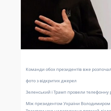
Команди обох президентів вже розпочали 
фото з відкритих джерел
Зеленський і Трамп провели телефонну р
Між президентом України Володимиром Зеленським і новообраним президентом США Дональдом
Трампом уже налагоджено прямий діало