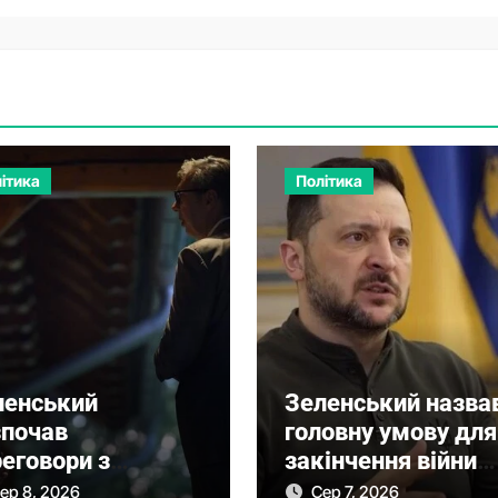
ітика
Політика
ленський
Зеленський назва
зпочав
головну умову для
еговори з
закінчення війни
чичем про нову
після рішення
ер 8, 2026
Сер 7, 2026