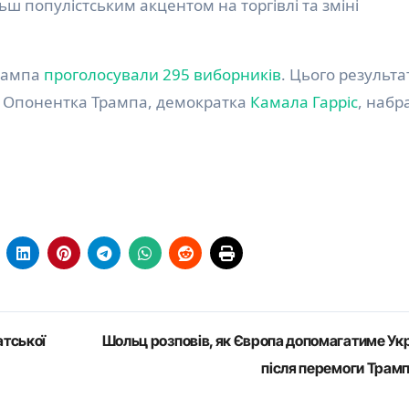
ьш популістським акцентом на торгівлі та зміні
Трампа
проголосували 295 виборників
. Цього результа
. Опонентка Трампа, демократка
Камала Гарріс
, набр
атської
Шольц розповів, як Європа допомагатиме Укр
після перемоги Трам