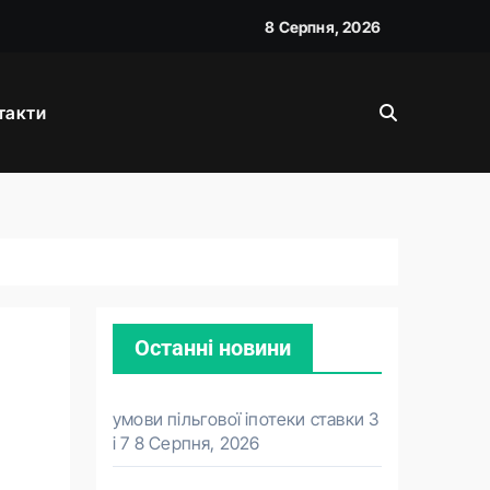
8 Серпня, 2026
д прем’єра
такти
вою
Останні новини
умови пільгової іпотеки ставки 3
і 7
8 Серпня, 2026