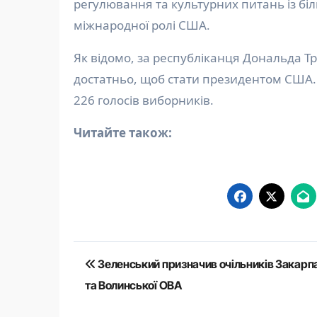
регулювання та культурних питань із біл
міжнародної ролі США.
Як відомо, за республіканця Дональда 
достатньо, щоб стати президентом США
226 голосів виборників.
Читайте також:
Навігація
Зеленський призначив очільників Закарп
записів
та Волинської ОВА