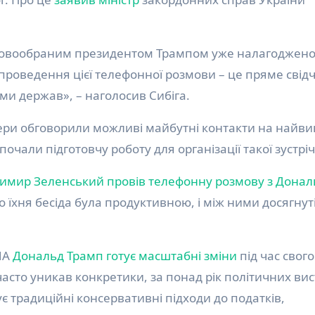
 новообраним президентом Трампом уже налагоджено 
 проведення цієї телефонної розмови – це пряме свід
ми держав», – наголосив Сибіга.
ідери обговорили можливі майбутні контакти на найв
очали підготовчу роботу для організації такої зустріч
имир Зеленський
провів телефонну розмову з Дона
о їхня бесіда була продуктивною, і між ними досягнут
ША
Дональд Трамп
готує масштабні зміни
під час свого
асто уникав конкретики, за понад рік політичних вис
 традиційні консервативні підходи до податків,