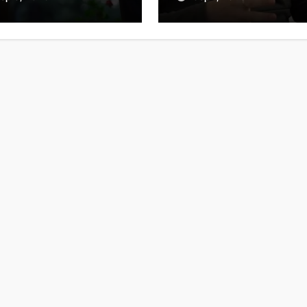
 співпраці
Сенату США