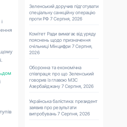
Зеленський доручив підготувати
спеціальну санкційну операцію
проти РФ
7 Серпня, 2026
і
чення
Комітет Ради вимагає від уряду
пояснень щодо призначення
очільниці Мінцифри
7 Серпня,
ищому
2026
і.
Оборонна та економічна
льдом
співпраця: про що Зеленський
говорив із главою МЗС
і
Азербайджану
7 Серпня, 2026
Українська балістика: президент
заявив про результати
тупів
випробувань
7 Серпня, 2026