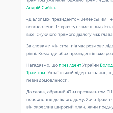
Андрій Сибіга
.
«Діалог між президентом Зеленським і
встановлено. І якраз тут саме швидкість
вже існуючого прямого діалогу між глава
За словами міністра, під час розмови л
рівні. Команди обох президентів вже розп
Нагадаємо, що
президент
України
Волод
Трампом
. Український лідер зазначив, щ
певні домовленості.
До слова, обраний 47-м президентом С
повернення до Білого дому. Хоча Трамп ч
він окреслив широкий план, який поєднує