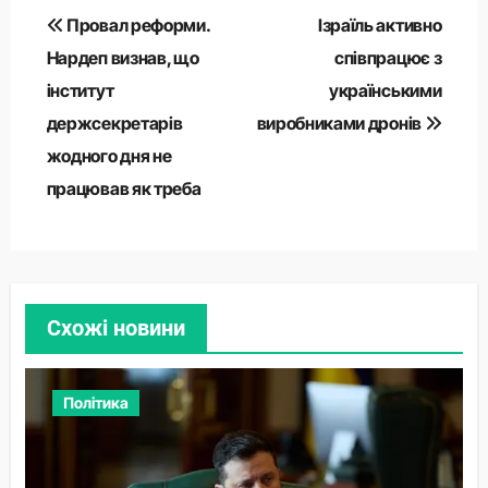
Навігація
Провал реформи.
Ізраїль активно
записів
Нардеп визнав, що
співпрацює з
інститут
українськими
держсекретарів
виробниками дронів
жодного дня не
працював як треба
Схожі новини
Політика