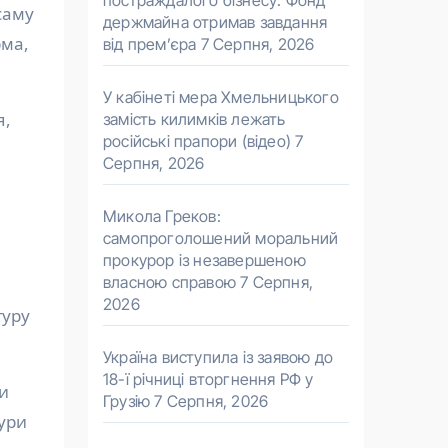
постраждалого бізнесу. Фонд
саму
держмайна отримав завдання
рма,
від прем’єра
7 Серпня, 2026
У кабінеті мера Хмельницького
я,
замість килимків лежать
російські прапори (відео)
7
Серпня, 2026
Микола Греков:
самопроголошений моральний
прокурор із незавершеною
власною справою
7 Серпня,
2026
гуру
Україна виступила із заявою до
18-ї річниці вторгнення РФ у
и
Грузію
7 Серпня, 2026
тури