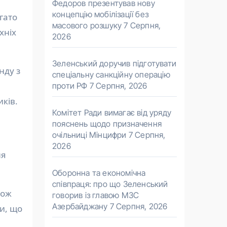
Федоров презентував нову
концепцію мобілізації без
гато
масового розшуку
7 Серпня,
хніх
2026
Зеленський доручив підготувати
нду з
спеціальну санкційну операцію
проти РФ
7 Серпня, 2026
ків.
Комітет Ради вимагає від уряду
пояснень щодо призначення
очільниці Мінцифри
7 Серпня,
2026
ля
Оборонна та економічна
співпраця: про що Зеленський
кож
говорив із главою МЗС
Азербайджану
7 Серпня, 2026
и, що