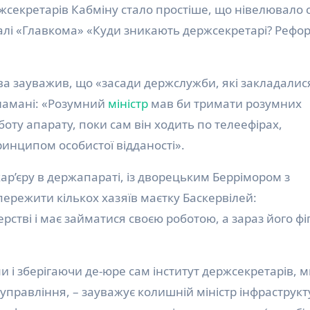
ржсекретарів Кабміну стало простіше, що нівелювало 
алі «Главкома» «Куди зникають держсекретарі? Рефо
ева зауважив, що «засади держслужби, які закладалис
зламані: «Розумний
міністр
мав би тримати розумних
боту апарату, поки сам він ходить по телеефірах,
принципом особистої відданості».
ар’єру в держапараті, із дворецьким Беррімором з
пережити кількох хазяїв маєтку Баскервілей:
ерстві і має займатися своєю роботою, а зараз його фі
і зберігаючи де-юре сам інститут держсекретарів, м
управління, – зауважує колишній міністр інфраструк