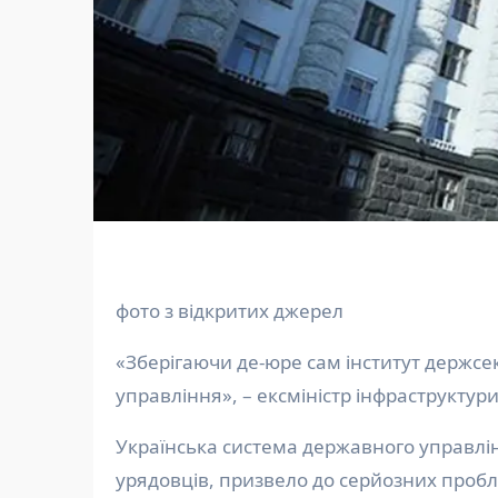
фото з відкритих джерел
«Зберігаючи де-юре сам інститут держсе
управління», – ексміністр інфраструкту
Українська система державного управління зазнала значних змін, що, на думку колишніх
урядовців, призвело до серйозних пробле