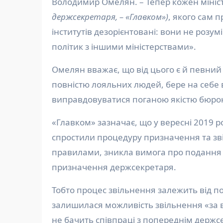
Володимир Омелян. – Тепер кожен мініс
держсекретаря, – «Главком»)
, якого сам 
інститутів дезорієнтовані: вони не розумі
політик з іншими міністерствами».
Омелян вважає, що від цього є й певний 
повністю лояльних людей, бере на себе в
виправдовуватися поганою якістю бюрок
«Главком» зазначає, що у вересні 2019 р
спростили процедуру призначення та зв
правилами, зникла вимога про подання К
призначення держсекретаря.
Тобто процес звільнення залежить від по
залишилася можливість звільнення «за 
не бачить співпраці з попереднім держс