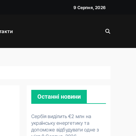
9 Серпня, 2026
такти
д прем’єра
Останні новини
Сербія виділить €2 млн на
українську енергетику та
допоможе відбудувати одне з