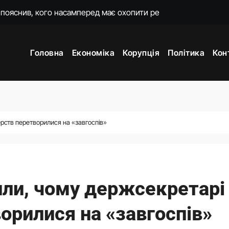
о домовився з Вучичем
и 3 і 7
Головна
Економіка
Корупція
Політика
Кон
жене наступ Росії на фронті у глухий кут
ори з Вучичем про нову еру співпраці
мову для закінчення війни після рішення Сенату США
постраждалого бізнесу. Фонд держмайна отримав завдання ві
ерств перетворилися на «завгоспів»
країнську енергетику та допоможе відбудувати одне з міст
или, чому держсекретарі
орилися на «завгоспів»