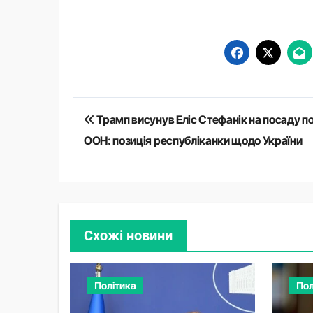
Навігація
Трамп висунув Еліс Стефанік на посаду по
записів
ООН: позиція республіканки щодо України
Схожі новини
Політика
Пол