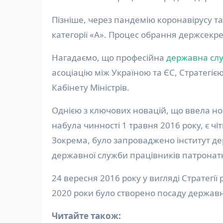
Пізніше, через пандемію коронавірусу та
категорії «А». Процес обрання держсек
Нагадаємо, що професійна
державна сл
асоціацію між Україною та ЄС, Стратегією
Кабінету Міністрів.
Однією з ключових новацій, що ввела н
набула чинності 1 травня 2016 року, є ч
Зокрема, було запроваджено інститут дер
державної служби працівників патронатн
24 вересня 2016 року у вигляді Стратег
2020 роки було створено посаду державн
Читайте також: