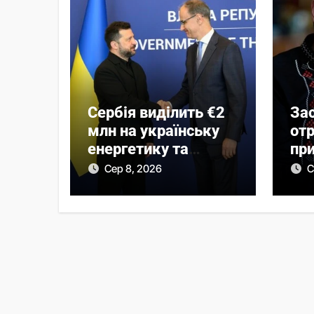
Сербія виділить €2
За
млн на українську
от
енергетику та
пр
допоможе
Сер 8, 2026
С
відбудувати одне з
міст