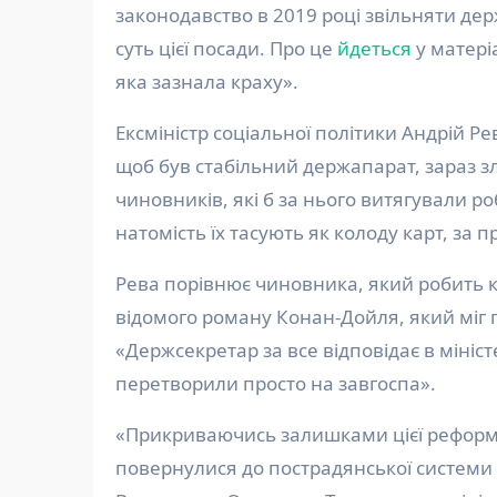
законодавство в 2019 році звільняти де
суть цієї посади. Про це
йдеться
у матері
яка зазнала краху».
Ексміністр соціальної політики Андрій Р
щоб був стабільний держапарат, зараз 
чиновників, які б за нього витягували ро
натомість їх тасують як колоду карт, за 
Рева порівнює чиновника, який робить к
відомого роману Конан-Дойля, який міг 
«Держсекретар за все відповідає в мініст
перетворили просто на завгоспа».
«Прикриваючись залишками цієї реформи 
повернулися до пострадянської системи 