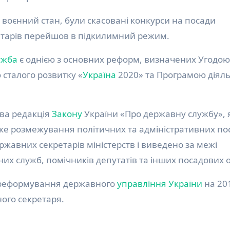
 воєнний стан, були скасовані конкурси на посади
ретарів перейшов в підкилимний режим.
ужба
є однією з основних реформ, визначених Угодою
 сталого розвитку «
Україна
2020» та Програмою діяль
ова редакція
Закону
України «Про державну службу», 
ітке розмежування політичних та адміністративних по
жавних секретарів міністерств і виведено за межі
их служб, помічників депутатів та інших посадових о
ії реформування державного
управління України
на 20
ого секретаря.