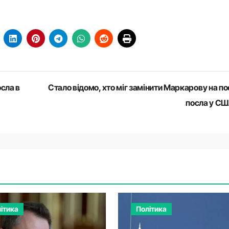
сла в
Стало відомо, хто міг замінити Маркарову на по
посла у С
ітика
Політика