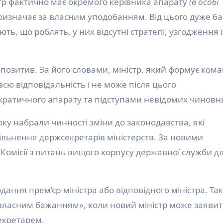
тр фактично має окремого керівника апарату
(в особі
призначає за власним уподобанням. Від цього дуже ба
ють, що роблять, у них відсутні стратегії, узгодження ї
позитив. За його словами, міністр, який формує кома
сю відповідальність і не може після цього
ратичного апарату та підступами невідомих чиновни
оку набрали чинності зміни до законодавства, які
ільнення держсекретарів міністерств. За новими
омісії з питань вищого корпусу державної служби д
дання прем’єр-міністра або відповідного міністра. Та
власним бажанням», коли новий міністр може заявит
екретарем.