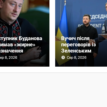
ступник Буданова
Вучич після
римав «жирне»
переговорів із
изначення
Зеленським
неочікувано
ер 8, 2026
Сер 8, 2026
висловився про
українські територ