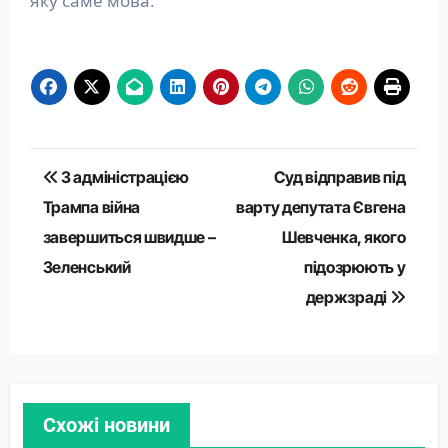
яку саме мова.
Навігація
З адміністрацією
Суд відправив під
записів
Трампа війна
варту депутата Євгена
завершиться швидше –
Шевченка, якого
Зеленський
підозрюють у
держзраді
Схожі новини