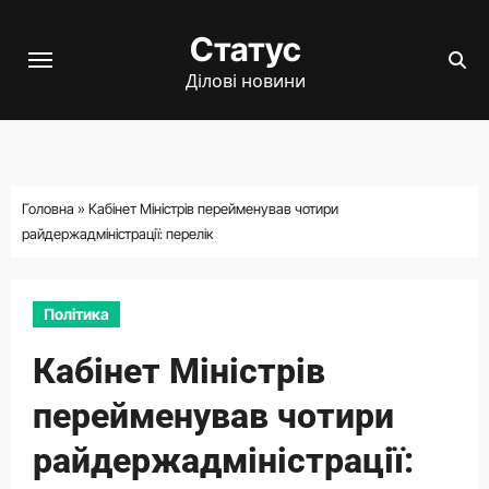
Перейти
Статус
до
вмісту
Ділові новини
Головна
»
Кабінет Міністрів перейменував чотири
райдержадміністрації: перелік
Політика
Кабінет Міністрів
перейменував чотири
райдержадміністрації: