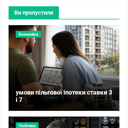
Ви пропустили
Економіка
умови пільгової іпотеки ставки 3
і 7
Політика