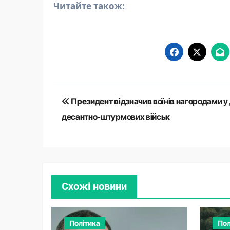
Читайте також:
Навігація
Президент відзначив воїнів нагородами у
записів
десантно-штурмових військ
Схожі новини
Політика
Пол