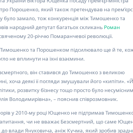
етро Порошенко, який також претендував на прем’єр
му було замало, тож конкуренція між Тимошенко та
овів народний депутат багатьох скликань
Роман
свяченому 20-річчю Помаранчевої революції.
 Тимошенко та Порошенком підсилювало ще й те, кож
могло не вплинути на їхні взаємини.
зсмертного, він ставився до Тимошенко з великою
ині, хоча деякі її погляди змушували його «кипіти». «
літики, розвитку бізнесу тощо просто було несумісним
лія Володимирівна», – пояснив співрозмовник.
борів у 2010-му році Ющенко не підтримав Тимошенко,
запитання, чи не вважає Безсмертний, що саме Юще
 до влади Януковича, аніж Кучма, який зробив зрадн