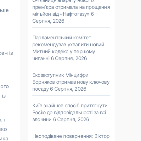
Очільниця апарату нового
прем’єра отримала на прощання
ське
мільйон від «Нафтогазу»
6
Серпня, 2026
Парламентський комітет
рекомендував ухвалити новий
Митний кодекс у першому
ен із
читанні
6 Серпня, 2026
Ексзаступник Мінцифри
Борняков отримав нову ключову
Його
посаду
6 Серпня, 2026
 із
Київ знайшов спосіб притягнути
Росію до відповідальності за всі
 і
злочини
6 Серпня, 2026
нко
Несподіване повернення: Віктор
ика