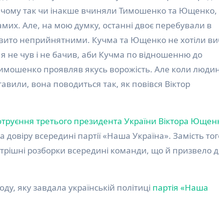
е, чому так чи інакше вчиняли Тимошенко та Ющенко,
амих. Але, на мою думку, останні двоє перебували в
ковито неприйнятними. Кучма та Ющенко не хотіли в
я не чув і не бачив, аби Кучма по відношенню до
мошенко проявляв якусь ворожість. Але коли людин
тавили, вона поводиться так, як повівся Віктор
отруєння третього президента України Віктора Ющен
 довіру всередині партії «Наша Україна». Замість тог
утрішні розборки всередині команди, що й призвело 
ду, яку завдала українській політиці
партія «Наша