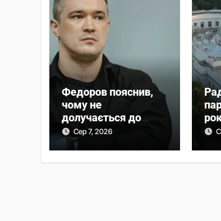
Федоров пояснив,
Ра
чому не
па
долучається до
рок
протестів
за
Сер 7, 2026
С
па