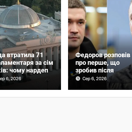
да втратила 71
Федоров розповів
рламентаря за сім
про перше, що
ів: чому нардепи
зробив після
лишали
звільнення з
ер 6, 2026
Сер 6, 2026
рламент
Міноборони