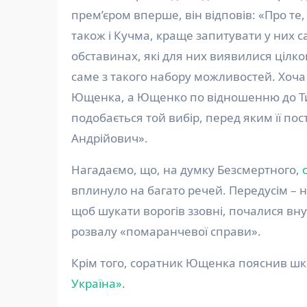
прем’єром вперше, він відповів: «Про т
також і Кучма, краще запитувати у них с
обставинах, які для них виявилися ціл
саме з такого набору можливостей. Хоча 
Ющенка, а Ющенко по відношенню до Ти
подобається той вибір, перед яким її пос
Андрійович».
Нагадаємо, що, на думку Безсмертного,
вплинуло на багато речей. Передусім – на
щоб шукати ворогів ззовні, почалися вн
розвалу «помаранчевої справи».
Крім того, соратник Ющенка пояснив шко
Україна»
.