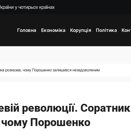
мають своїх представників у Раді: причина
 підготовку української балістики
Головна
Економіка
Корупція
Політика
Кон
енко пояснила наслідки для експорту цін і курсу
 підходять Україні: експерт пояснив причину
ти. Що сталося з Верховною Радою за сім років без виборів
ем’єра отримала на прощання мільйон від «Нафтогазу»
енка розказав, чому Порошенко залишився незадоволеним
лучається до протестів
евій революції. Соратник
 чому Порошенко