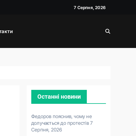
7 Серпня, 2026
такти
Останні новини
Федоров пояснив, чому не
долучається до протестів
7
Серпня, 2026