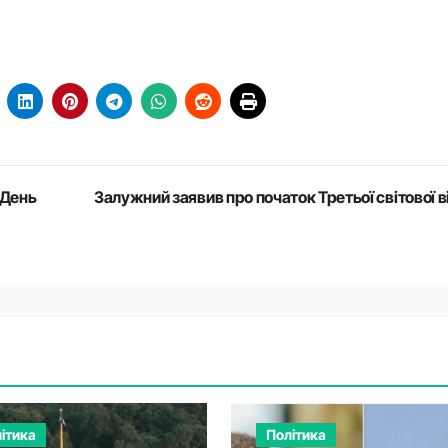
 День
Залужний заявив про початок Третьої світової в
ітика
Політика