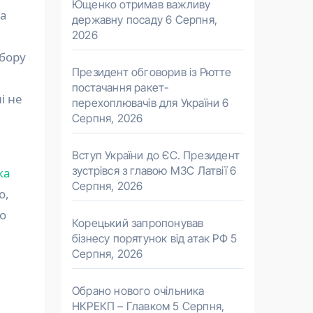
Ющенко отримав важливу
 а
державну посаду
6 Серпня,
2026
ибору
Президент обговорив із Рютте
постачання ракет-
і не
перехоплювачів для України
6
Серпня, 2026
Вступ України до ЄС. Президент
зустрівся з главою МЗС Латвії
6
ка
Серпня, 2026
о,
до
Корецький запропонував
бізнесу порятунок від атак РФ
5
Серпня, 2026
Обрано нового очільника
НКРЕКП – Главком
5 Серпня,