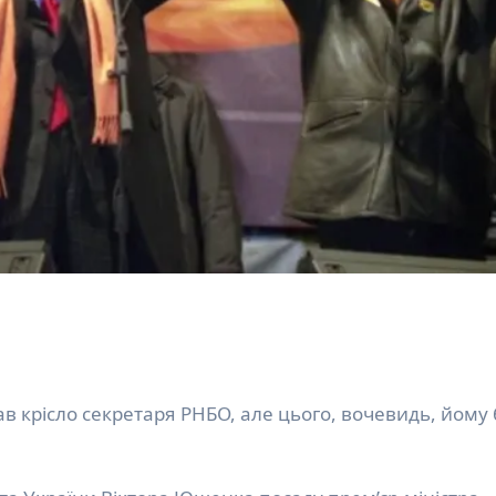
 крісло секретаря РНБО, але цього, вочевидь, йому 