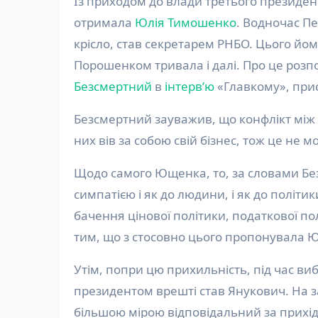
Із приходом до влади третього президента України Віктора Ющенка посаду прем’єр-міністра
отримала
Юлія Тимошенко
. Водночас П
крісло, став секретарем РНБО. Цього йо
Порошенком тривала і далі. Про це розп
Безсмертний
в
інтерв’ю
«Главкому», при
Безсмертний зауважив, що конфлікт між
них вів за собою свій бізнес, тож це не 
Щодо самого Ющенка, то, за словами Бе
симпатією і як до людини, і як до політик
бачення цінової політики, податкової по
тим, що з стосовно цього пропонувала Ю
Утім, попри цю прихильність, під час ви
президентом врешті став Янукович. На 
більшою мірою відповідальний за прихід