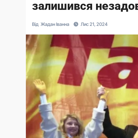
залишився незадо
Від
Жадан Іванна
Лис 21, 2024