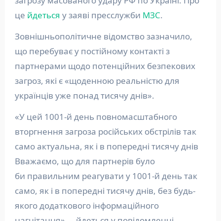
загрозу масованого удару РФ по Україні. Про
це
йдеться
у заяві пресслужби
МЗС
.
Зовнішньополітичне відомство зазначило,
що перебуває у постійному контакті з
партнерами щодо потенційних безпекових
загроз, які є «щоденною реальністю для
українців уже понад тисячу днів».
«У цей 1001-й день повномасштабного
вторгнення загроза російських обстрілів так
само актуальна, як і в попередні тисячу днів
Вважаємо, що для партнерів було
би правильним реагувати у 1001-й день так
само, як і в попередні тисячу днів, без будь-
якого додаткового інформаційного
нагнітання», – йдеться у повідомленні.