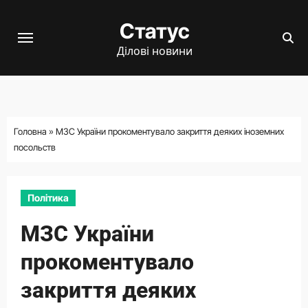
Перейти
Статус
до
вмісту
Ділові новини
Головна
»
МЗС України прокоментувало закриття деяких іноземних
посольств
Політика
МЗС України
прокоментувало
закриття деяких