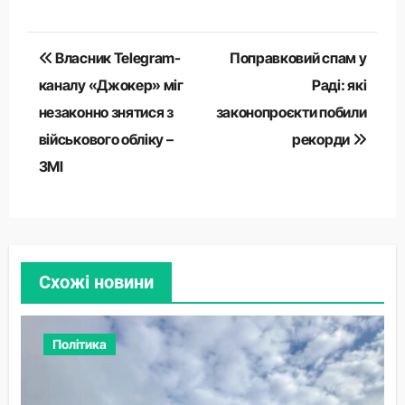
Навігація
Власник Telegram-
Поправковий спам у
записів
каналу «Джокер» міг
Раді: які
незаконно знятися з
законопроєкти побили
військового обліку –
рекорди
ЗМІ
Схожі новини
Політика