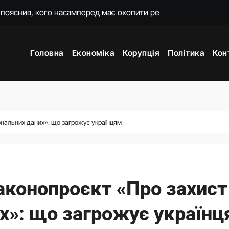
о домовився з Вучичем
и 3 і 7
Головна
Економіка
Корупція
Політика
Кон
жене наступ Росії на фронті у глухий кут
ори з Вучичем про нову еру співпраці
мову для закінчення війни після рішення Сенату США
постраждалого бізнесу. Фонд держмайна отримав завдання ві
ональних даних»: що загрожує українцям
країнську енергетику та допоможе відбудувати одне з міст
аконопроєкт «Про захист
х»: що загрожує україн