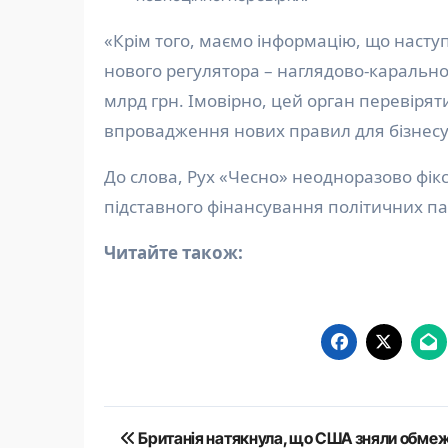
«Крім того, маємо інформацію, що насту
нового регулятора – наглядово-каральног
млрд грн. Імовірно, цей орган перевіря
впровадження нових правил для бізнесу 
До слова, Рух «Чесно» неодноразово фік
підставного фінансування політичних па
Читайте також:
Навігація
Британія натякнула, що США зняли обме