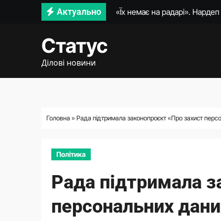
Перейти
Актуально
Зеленський розповів, про щ
до
умови пільгової іпотеки ставк
вмісту
Статус
Федоров назвав умову, яка за
Ділові новини
Зеленський розпочав перегов
Зеленський назвав головну у
Державні склади до послуг 
Головна
»
Рада підтримала законопроєкт «Про захист перс
Сербія виділить €2 млн на у
Політика
Рада підтримала з
персональних дани