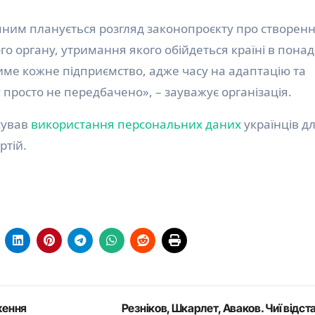
пним планується розгляд законопроєкту про створен
о органу, утримання якого обійдеться країні в понад
тиме кожне підприємство, адже часу на адаптацію та
просто не передбачено», – зауважує організація.
сував
використання персональних даних
українців д
ртій.
ження
Резніков, Шкарлет, Аваков. Чиї відст