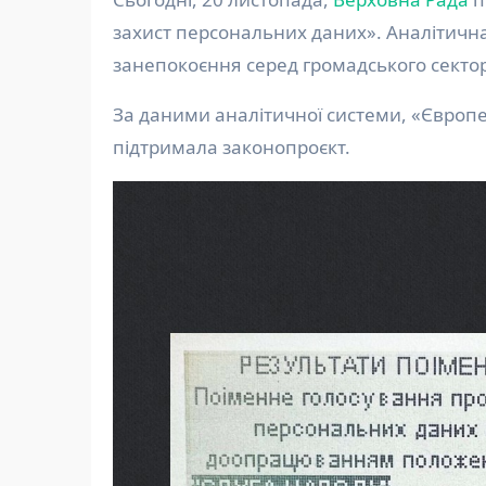
захист персональних даних». Аналітичн
занепокоєння серед громадського сектору
За даними аналітичної системи, «Європей
підтримала законопроєкт.