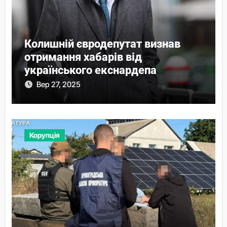
Колишній євродепутат визнав
отримання хабарів від
українського екснардепа
Волошина
Вер 27, 2025
Корупція