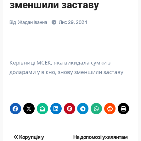
зменшили заставу
Від
Жадан Іванна
Лис 29, 2024
Керівниці МСЕК, яка викидала сумки з
доларами у вікно, знову зменшили заставу
Навігація
Корупція у
На допомозі ухилянтам