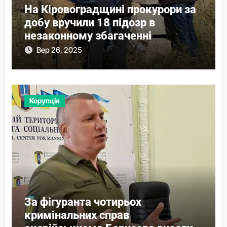
На Кіровоградщині прокурори за
добу вручили 18 підозр в
незаконному збагаченні
Вер 26, 2025
Корупція
За фігуранта чотирьох
кримінальних справ