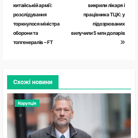
записів
китайській армії:
викрили лікаря і
розслідування
працівника ТЦК: у
торкнулося міністра
підозрюваних
оборони та
вилучили 5 млн доларів
топгенералів – FT
Схожі новини
Корупція