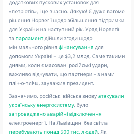
додаткових пускових установок для
«петріотів», і це вчасно. Дякую! Є дуже вагоме
рішення Норвегії щодо збільшення підтримки
для України на наступний рік. Уряд Норвегії
та
парламент
дійшли згоди щодо
мінімального рівня
фінансування
для
допомоги Україні – це $3,2 млрд. Саме такими
днями, коли є масовані російські удари,
важливо відчувати, що партнери – з нами
пліч-о-пліч», зауважив президент.
Зазначимо, російські війська знову
атакували
українську енергосистему
, було
запроваджено аварійні відключення
електроенергії. На Львівщині без світла
перебувають понад 500 тис. людей
. Як