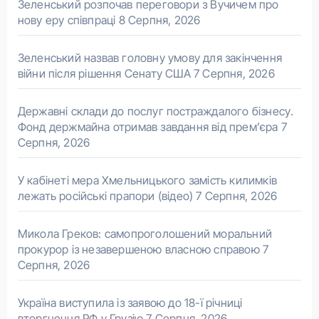
Зеленський розпочав переговори з Вучичем про
нову еру співпраці
8 Серпня, 2026
Зеленський назвав головну умову для закінчення
війни після рішення Сенату США
7 Серпня, 2026
Державні склади до послуг постраждалого бізнесу.
Фонд держмайна отримав завдання від прем’єра
7
Серпня, 2026
У кабінеті мера Хмельницького замість килимків
лежать російські прапори (відео)
7 Серпня, 2026
Микола Греков: самопроголошений моральний
прокурор із незавершеною власною справою
7
Серпня, 2026
Україна виступила із заявою до 18-ї річниці
вторгнення РФ у Грузію
7 Серпня, 2026