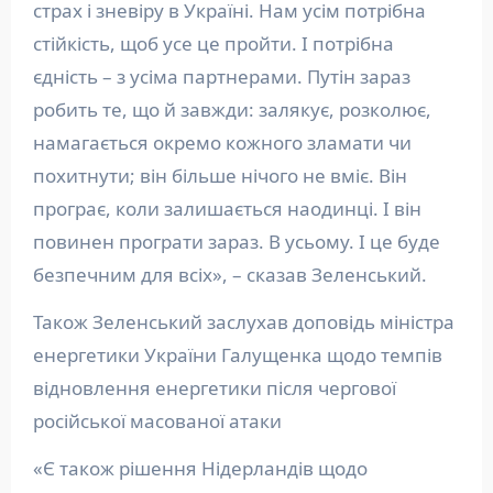
страх і зневіру в Україні. Нам усім потрібна
стійкість, щоб усе це пройти. І потрібна
єдність – з усіма партнерами. Путін зараз
робить те, що й завжди: залякує, розколює,
намагається окремо кожного зламати чи
похитнути; він більше нічого не вміє. Він
програє, коли залишається наодинці. І він
повинен програти зараз. В усьому. І це буде
безпечним для всіх», – сказав Зеленський.
Також Зеленський заслухав доповідь міністра
енергетики України Галущенка щодо темпів
відновлення енергетики після чергової
російської масованої атаки
«Є також рішення Нідерландів щодо