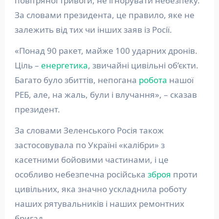
повітряної тривоги, не ігнорувати небезпеку.
За словами президента, це правило, яке не
залежить від тих чи інших заяв із Росії.
«Понад 90 ракет, майже 100 ударних дронів.
Ціль –
енергетика
, звичайні цивільні об’єкти.
Багато було збиттів, непогана
робота
нашої
РЕБ, але, на жаль, були і влучання», – сказав
президент.
За словами Зеленського Росія також
застосовувала по Україні «калібри» з
касетними бойовими частинами, і це
особливо небезпечна російська
зброя
проти
цивільних, яка значно ускладнила роботу
наших рятувальників і наших ремонтних
бригад.