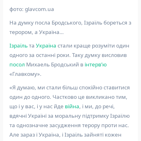
фото: glavcom.ua
На думку посла Бродського, Ізраїль бореться з
терором, а Україна…
Ізраїль
та
Україна
стали краще розуміти один
одного за останні роки. Таку думку висловив
посол
Михаель Бродський в
інтерв’ю
«Главкому».
«Я думаю, ми стали більш спокійно ставитися
один до одного. Частково це викликано тим,
що і у вас, і у нас йде
війна
, і ми, до речі,
вдячні Україні за моральну підтримку Ізраїлю
та однозначне засудження терору проти нас.
Але зараз і Україна, і Ізраїль зайняті кожен