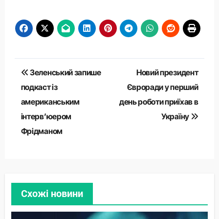
Навігація
Зеленський запише
Новий президент
записів
подкаст із
Євроради у перший
американським
день роботи приїхав в
інтерв’юером
Україну
Фрідманом
Схожі новини