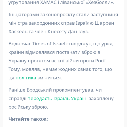
угруповання ХАМАС і ліванської «Хезболли».
Ініціаторами законопроєкту стали заступниця
міністра закордонних справ Ізраїлю Шаррен
Хаскель та член Кнесету Дан Ілуз.
Водночас Times of Israel стверджує, що уряд
країни відмовлявся постачати зброю в
Україну протягом всієї її війни проти Росії.
Тому, мовляв, немає жодних ознак того, що
ця
політика
зміниться.
Раніше Бродський прокомпентував, чи
справді
передасть Ізраїль Україні
захоплену
російську зброю.
Читайте також: