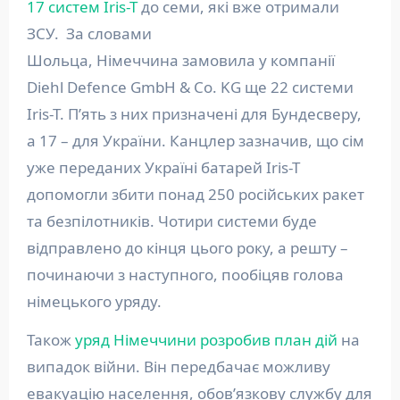
17 систем Iris-T
до семи, які вже отримали
ЗСУ. За словами
Шольца, Німеччина замовила у компанії
Diehl Defence GmbH & Co. KG ще 22 системи
Iris-T. П’ять з них призначені для Бундесверу,
а 17 – для України. Канцлер зазначив, що сім
уже переданих Україні батарей Iris-T
допомогли збити понад 250 російських ракет
та безпілотників. Чотири системи буде
відправлено до кінця цього року, а решту –
починаючи з наступного, пообіцяв голова
німецького уряду.
Також
уряд Німеччини розробив план дій
на
випадок війни. Він передбачає можливу
евакуацію населення, обов’язкову службу для