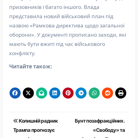
призовників і багато іншого. Влада
представила новий військовий план під
назвою «Рамкова директива щодо загальної
оборони». У документі прописано заходи, які
мають бути вжиті під час військового
конфлікту.
Читайте також:
Навігація
Колишній радник
Бунт позафракційних.
записів
Трампа прогнозує
«Свободу» та