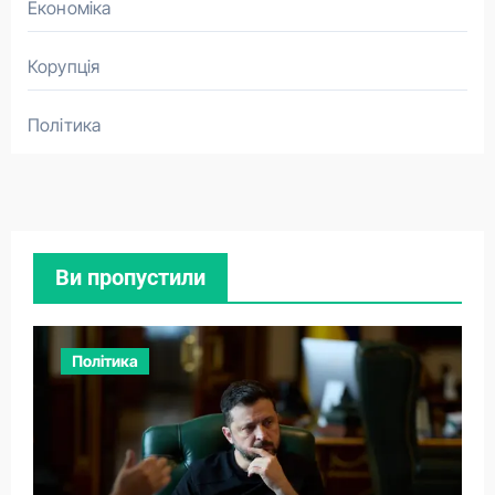
Економіка
Корупція
Політика
Ви пропустили
Політика