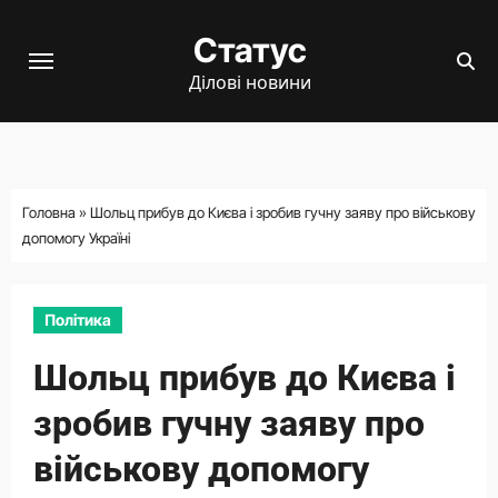
Перейти
Статус
до
вмісту
Ділові новини
Головна
»
Шольц прибув до Києва і зробив гучну заяву про військову
допомогу Україні
Політика
Шольц прибув до Києва і
зробив гучну заяву про
військову допомогу