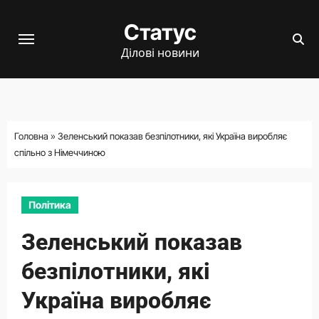
Перейти
Статус
до
вмісту
Ділові новини
Головна
»
Зеленський показав безпілотники, які Україна виробляє
спільно з Німеччиною
Політика
Зеленський показав
безпілотники, які
Україна виробляє