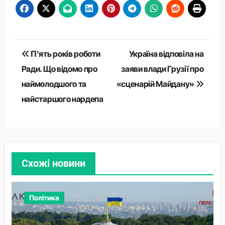
Навігація
П’ять років роботи
Україна відповіла на
записів
Ради. Що відомо про
заяви влади Грузії про
наймолодшого та
«сценарій Майдану»
найстаршого нардепа
Схожі новини
Політика