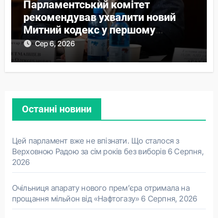
Парламентський комітет
рекомендував ухвалити новий
Митний кодекс у першому
читанні
Сер 6, 2026
Останні новини
Цей парламент вже не впізнати. Що сталося з
Верховною Радою за сім років без виборів
6 Серпня,
2026
Очільниця апарату нового прем’єра отримала на
прощання мільйон від «Нафтогазу»
6 Серпня, 2026