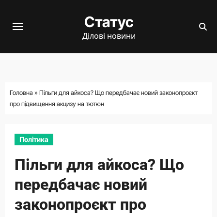
Перейти
Статус
до
вмісту
Ділові новини
Головна
»
Пільги для айкоса? Що передбачає новий законопроєкт
про підвищення акцизу на тютюн
Політика
Пільги для айкоса? Що
передбачає новий
законопроєкт про