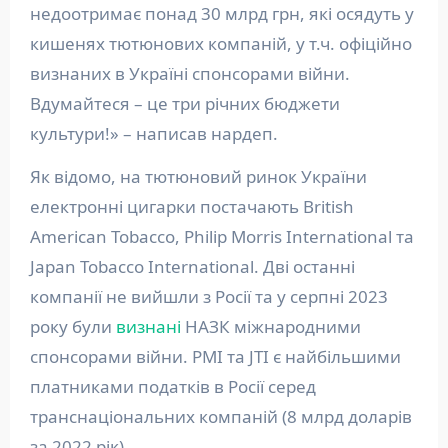
недоотримає понад 30 млрд грн, які осядуть у
кишенях тютюнових компаній, у т.ч. офіційно
визнаних в Україні спонсорами війни.
Вдумайтеся – це три річних бюджети
культури!» – написав нардеп.
Як відомо, на тютюновий ринок України
електронні цигарки постачають British
American Tobacco, Philip Morris International та
Japan Tobacco International. Дві останні
компанії не вийшли з Росії та у серпні 2023
року були
визнані
НАЗК міжнародними
спонсорами війни. PMI та JTI є найбільшими
платниками податків в Росії серед
транснаціональних компаній (8 млрд доларів
за 2022 рік).