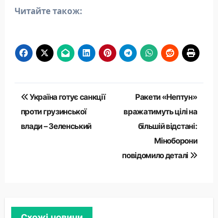
Читайте також:
Навігація
Україна готує санкції
Ракети «Нептун»
записів
проти грузинської
вражатимуть цілі на
влади – Зеленський
більшій відстані:
Міноборони
повідомило деталі
Схожі новини