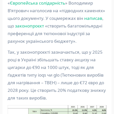
«
Європейська солідарність
» Володимир
Вʼятрович наголосив на «підводних каменях»
цього документу. У соцмережах він
написав
,
що
законопроєкт
«створить багатомільярдні
преференції для тютюнової індустрії за
рахунок українського бюджету».
Так, у законопроєкті зазначається, що у 2025
році в Україні збільшать ставку акцизу на
цигарки до €90 на 1000 штук, тоді як для
ґаджетів типу ioqs чи glo (Тютюнових виробів
для нагрівання – ТВЕН) – лише до €72 євро до
2028 року. Це створить 20% податкову знижку
для таких виробів.