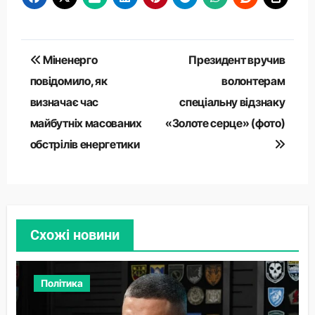
Навігація
Міненерго
Президент вручив
записів
повідомило, як
волонтерам
визначає час
спеціальну відзнаку
майбутніх масованих
«Золоте серце» (фото)
обстрілів енергетики
Схожі новини
Політика