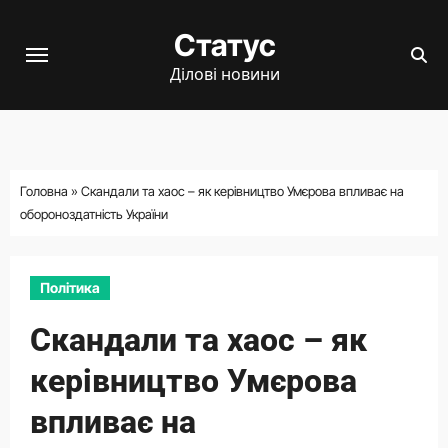
Перейти
Статус
до
вмісту
Ділові новини
Головна
»
Скандали та хаос – як керівництво Умєрова впливає на
обороноздатність України
Політика
Скандали та хаос – як
керівництво Умєрова
впливає на