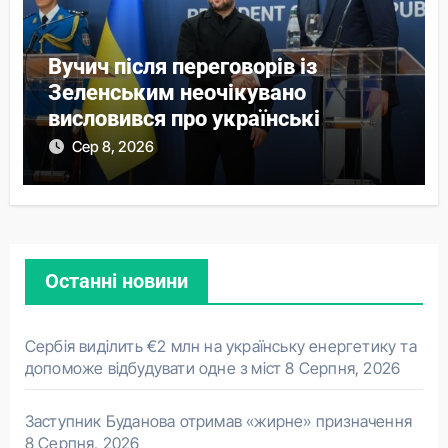
Вучич після переговорів із
Зеленським неочікувано
висловився про українські
території
Сер 8, 2026
Останні новини
Сербія виділить €2 млн на українську енергетику та
допоможе відбудувати одне з міст
8 Серпня, 2026
Заступник Буданова отримав «жирне» призначення
8 Серпня, 2026