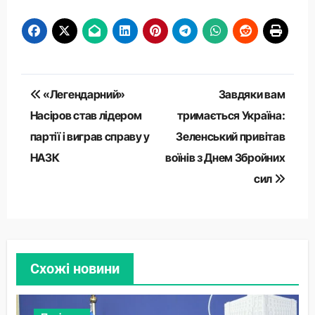
Навігація
«Легендарний»
Завдяки вам
записів
Насіров став лідером
тримається Україна:
партії і виграв справу у
Зеленський привітав
НАЗК
воїнів з Днем Збройних
сил
Схожі новини