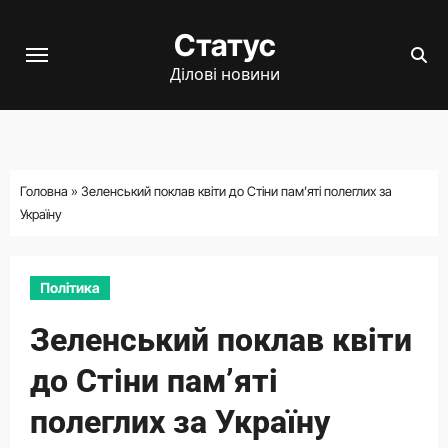
Перейти
Статус
до
вмісту
Ділові новини
Головна
»
Зеленський поклав квіти до Стіни пам’яті полеглих за
Україну
Політика
Зеленський поклав квіти
до Стіни пам’яті
полеглих за Україну