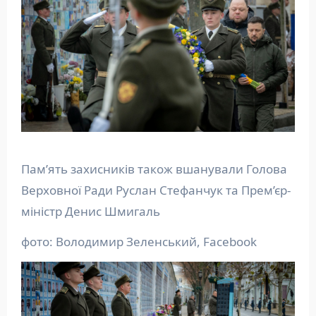
Пам’ять захисників також вшанували Голова
Верховної Ради Руслан Стефанчук та Прем’єр-
міністр Денис Шмигаль
фото: Володимир Зеленський, Facebook