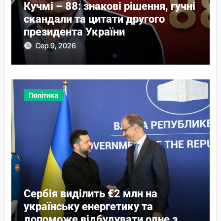
Кучмі – 88: знакові рішення, гучні
скандали та цитати другого
президента України
Сер 9, 2026
Політика
Сербія виділить €2 млн на
українську енергетику та
допоможе відбудувати одне з