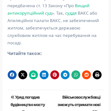
передбачена ст. 13 Закону «Про
Вищий
антикорупційний суд
». Так,
суддя
ВАКС або
Апеляційної палати ВАКС, не забезпечений
житлом, забезпечується державою
службовим житлом на час перебування на
посаді.
Читайте також:
Навігація
Уряд погодив
Військовослужбовці
записів
будівництво мосту
зможуть отримати нові