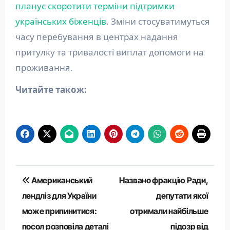
планує скоротити терміни підтримки
українських біженців
. Зміни стосуватимуться
часу перебування в центрах надання
притулку та тривалості виплат допомоги на
проживання.
Читайте також:
Навігація
Американський
Названо фракцію Ради,
записів
лендліз для України
депутати якої
може припинитися:
отримали найбільше
посол розповіла деталі
підозр від