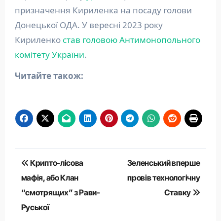
призначення Кириленка на посаду голови
Донецької ОДА. У вересні 2023 року
Кириленко
став головою Антимонопольного
комітету України
.
Читайте також:
Навігація
Крипто-лісова
Зеленський вперше
записів
мафія, або Клан
провів технологічну
“смотрящих” з Рави-
Ставку
Руської