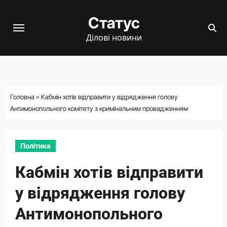
Перейти
Статус
до
вмісту
Ділові новини
Головна
»
Кабмін хотів відправити у відрядження голову
Антимонопольного комітету з кримінальним провадженням
Політика
Кабмін хотів відправити
у відрядження голову
Антимонопольного