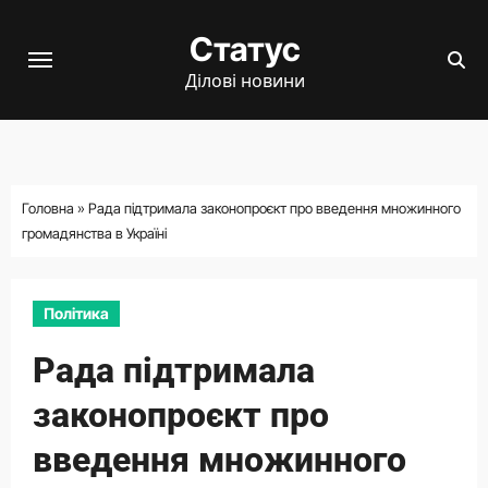
Перейти
Статус
до
вмісту
Ділові новини
Головна
»
Рада підтримала законопроєкт про введення множинного
громадянства в Україні
Політика
Рада підтримала
законопроєкт про
введення множинного