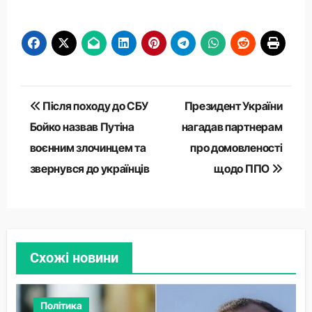
Навігація
Після походу до СБУ
Президент України
записів
Бойко назвав Путіна
нагадав партнерам
воєнним злочинцем та
про домовленості
звернувся до українців
щодо ППО
Схожі новини
Політика