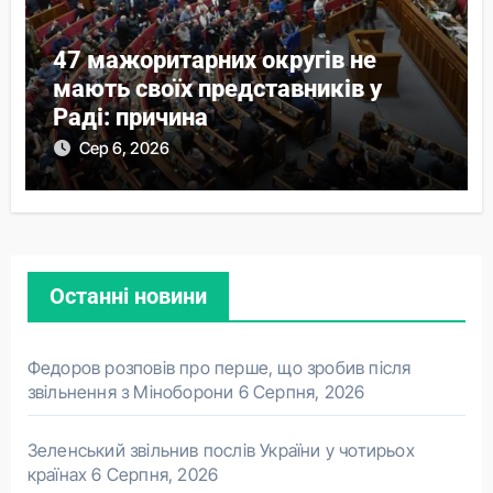
47 мажоритарних округів не
мають своїх представників у
Раді: причина
Сер 6, 2026
Останні новини
Федоров розповів про перше, що зробив після
звільнення з Міноборони
6 Серпня, 2026
Зеленський звільнив послів України у чотирьох
країнах
6 Серпня, 2026