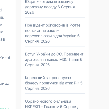
Ющенко отримав важливу
державну посаду
6 Серпня,
і
2026
ів.
е
Президент обговорив із Рютте
постачання ракет-
их
перехоплювачів для України
6
вав
Серпня, 2026
Вступ України до ЄС. Президент
Києві
зустрівся з главою МЗС Латвії
6
Серпня, 2026
Корецький запропонував
бізнесу порятунок від атак РФ
5
имира
Серпня, 2026
Обрано нового очільника
НКРЕКП – Главком
5 Серпня,