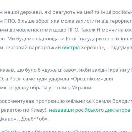
 нашої держави, які реагують на цей та інші російськ
м ППО, більше зброї, яка може захистити від терорист
овими домовленостями щодо ППО. Також Німеччина вж
ю. Ми будемо відповідати Росії і на удари по всіх інш
и черговий варварський
обстріл
Херсона», – підсуму
азав, що було б «дуже цікаво», якби західні країни у 
О, а Росія саме туди ударила «Орєшніком» для
місце удару обрати у столиці України.
рокоментував пропозицію очільника Кремля Волод
у ракетою по Києву),
назвавши російського диктатора
«цікаво»… Довб**об».