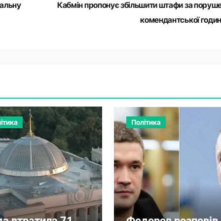
нальну
Кабмін пропонує збільшити штафи за поруш
комендантської годи
ітика
Політика
да втратила 71
Федоров розповів