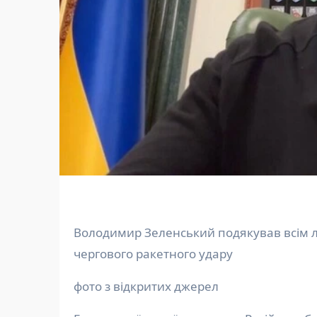
Володимир Зеленський подякував всім лідерам, хто сьогодні висловив підтримку Україні після
чергового ракетного удару
фото з відкритих джерел