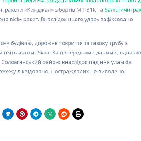
у, збройні сили РФ завдали комбінованого ракетного 
ні ракети «Кинджал» з бортів МіГ-31К та
балістичні ра
но вісім ракет. Внаслідок цього удару зафіксовано
сну будівлю, дорожнє покриття та газову трубу з
я пʼять автомобілів. За попередніми даними, одна л
 Солом’янський район: внаслідок падіння уламків
Пожежу ліквідовано. Постраждалих не виявлено.