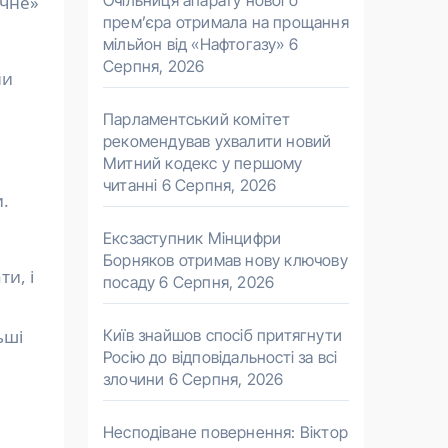
Очільниця апарату нового
ичне»
прем’єра отримала на прощання
мільйон від «Нафтогазу»
6
Серпня, 2026
ни
Парламентський комітет
рекомендував ухвалити новий
Митний кодекс у першому
читанні
6 Серпня, 2026
.
Ексзаступник Мінцифри
Борняков отримав нову ключову
и, і
посаду
6 Серпня, 2026
Київ знайшов спосіб притягнути
ьші
Росію до відповідальності за всі
злочини
6 Серпня, 2026
Несподіване повернення: Віктор