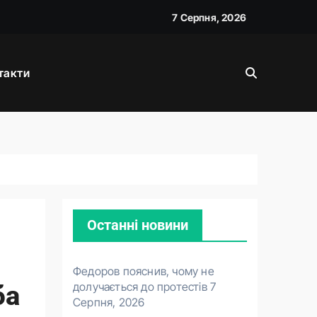
7 Серпня, 2026
такти
Останні новини
Федоров пояснив, чому не
долучається до протестів
7
ба
Серпня, 2026