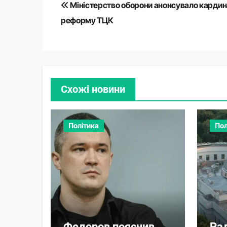
Міністерство оборони анонсувало карди
записів
реформу ТЦК
Схожі новини
Політика
Пол
Федоров пояснив,
Ра