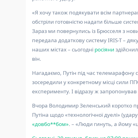
«Я хочу також подякувати всім партнерам
обстріли готовністю надати більше систе
Зараз ми повернулись із Брюсселя з н
передала додаткову систему IRIS-T – дяку
наших містах – сьогодні
росіяни
здійснил
він.
Нагадаємо, Путін під час телемарафону ск
зосередили у конкретному місці сили ПП
експерименту. І відразу ж запропонував 
Вчора Володимир Зеленський коротко п
Путіна щодо «технологічної дуелі» (удар
«довбо**бом»
. – «Люди гинуть, а йому 