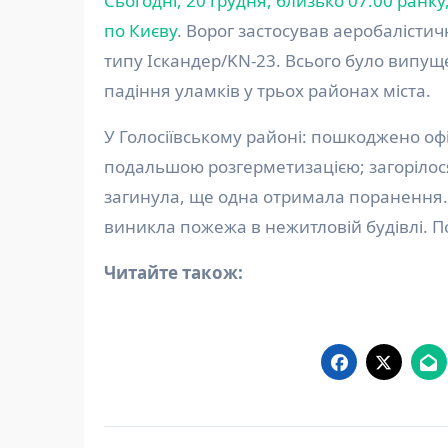
Сьогодні, 20 грудня, близько 07:00 ранк
по Києву
. Ворог застосував аеробалістич
типу Іскандер/KN-23. Всього було випуще
падіння уламків у трьох районах міста.
У Голосіївському районі: пошкоджено офі
подальшою розгерметизацією; загорілос
загинула, ще одна отримала поранення.
виникла пожежа в нежитловій будівлі. 
Читайте також:
Навігація