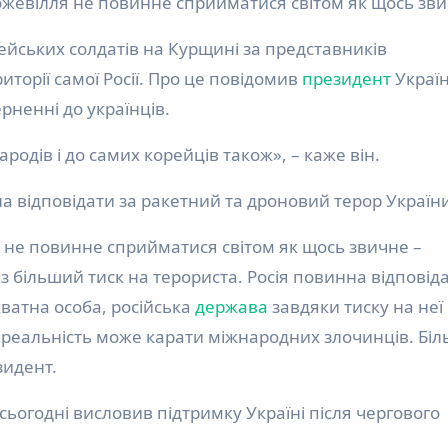
божевілля не повинне сприйматися світом як щось зв
иторії самої Росії. Про це повідомив
президент
Украї
рненні до українців.
родів і до самих корейців також», – каже він.
 відповідати за ракетний та дроновий терор України
 не повинне сприйматися світом як щось звичне –
більший тиск на терориста. Росія повинна відповідат
ватна особа, російська
держава
завдяки тиску на неї
к реальність може карати міжнародних злочинців. Біл
зидент.
сьогодні висловив підтримку Україні після чергового