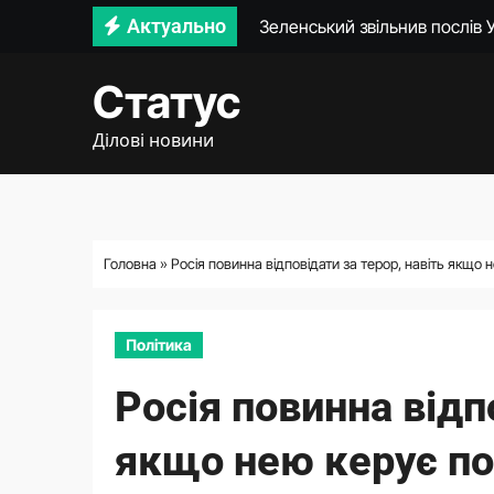
Перейти
Актуально
47 мажоритарних округів не 
до
Зеленський провів нараду про
вмісту
Статус
економістка Наталія Колесніч
Ділові новини
Європейські закони про ШІ не
Цей парламент вже не впізна
Очільниця апарату нового пр
Головна
»
Росія повинна відповідати за терор, навіть якщо
Федоров пояснив, чому не до
Політика
Росія повинна відп
якщо нею керує по