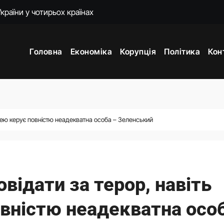
мають своїх представників у Раді: причина
 підготовку української балістики
Головна
Економіка
Корупція
Політика
Кон
енко пояснила наслідки для експорту цін і курсу
 підходять Україні: експерт пояснив причину
ти. Що сталося з Верховною Радою за сім років без виборів
ем’єра отримала на прощання мільйон від «Нафтогазу»
 нею керує повністю неадекватна особа – Зеленський
лучається до протестів
овідати за терор, навіть
вністю неадекватна осо