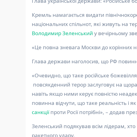
Глава української держави: «Російське 
Кремль намагається видати північнокорейських солдатів на Курщині за представників
національних спільнот, які живуть на тер
Володимир Зеленський
у вечірньому зве
«Це повна зневага Москви до корінних на
Глава держави наголосив, що РФ повинна
«Очевидно, що таке російське божевілля
повсякденний терор заслуговує на щораз 
навіть якщо ними керує повністю неадек
повинна відчути, що таке реальність і я
санкції
проти Росії потрібні», – додав пре
Зеленський подякував всім лідерам, хто 
ракетного удару.