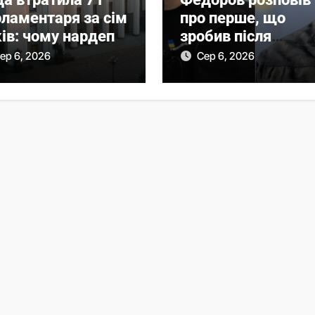
рламентаря за сім
про перше, що
ів: чому нардепи
зробив після
лишали
звільнення з
ер 6, 2026
Сер 6, 2026
рламент
Міноборони