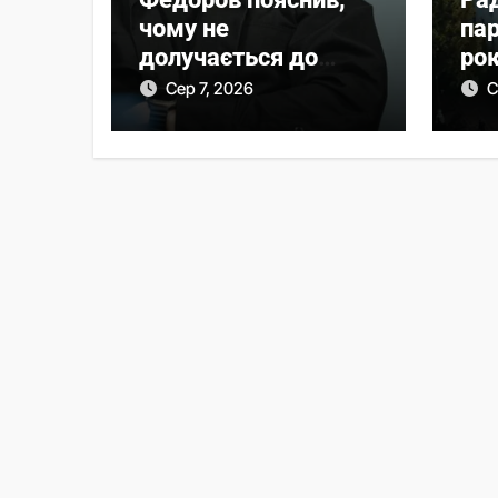
чому не
па
долучається до
рок
протестів
за
Сер 7, 2026
С
па