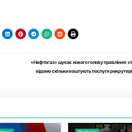
«Нафтогаз» шукає нового голову правління: с
відомо скільки коштують послуги рекрутер