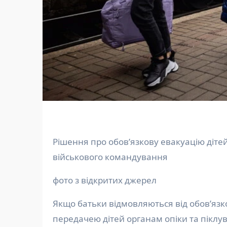
Рішення про обовʼязкову евакуацію дітей у примусовий спосіб ухвалює ОВА за пропозицією
військового командування
фото з відкритих джерел
Якщо батьки відмовляються від обовʼязков
передачею дітей органам опіки та піклу