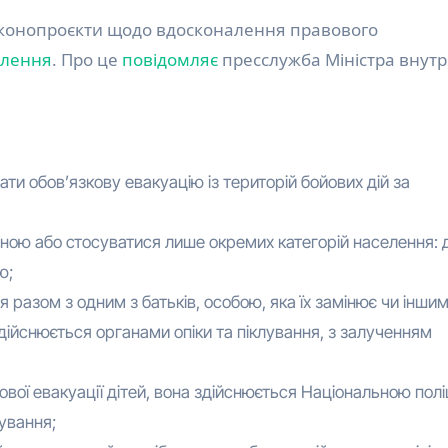
елення
. Про це
повідомляє
пресслужба Міністра внутр
ати обов’язкову евакуацію із територій бойових дій за
ною або стосуватися лише окремих категорій населення: д
ю;
я разом з одним з батьків, особою, яка їх замінює чи інши
ійснюється органами опіки та піклування, з залученням
вої евакуації дітей, вона здійснюється Національною полі
лування;