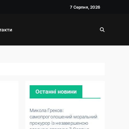
7 Серпня, 2026
жану
такти
026
вою
Останні новини
Микола Греков:
самопроголошений моральний
прокурор із незавершеною