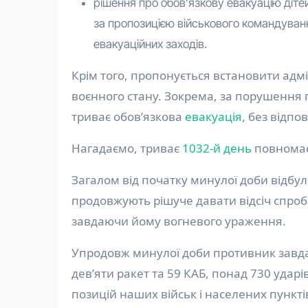
рішення про обовʼязкову евакуацію діте
за пропозицією військового командуван
евакуаційних заходів.
Крім того, пропонується встановити адм
воєнного стану. Зокрема, за порушення 
триває обов’язкова
евакуація
, без відпо
Нагадаємо, триває
1032-й день
повномас
Загалом від початку минулої доби відбул
продовжують рішуче давати відсіч спроб
завдаючи йому вогневого ураження.
Упродовж минулої доби противник завдав
дев’яти ракет та 59 КАБ, понад 730 ударі
позицій наших військ і населених пункті