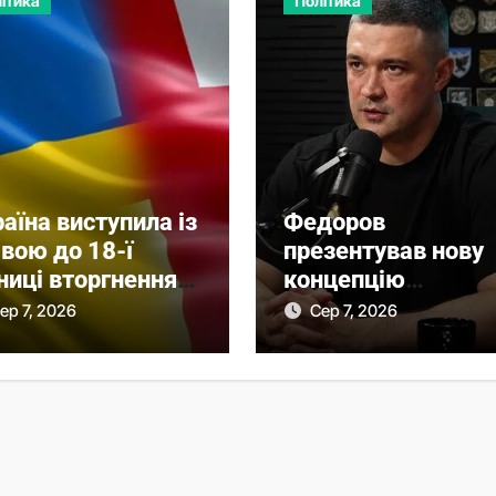
ітика
Політика
аїна виступила із
Федоров
вою до 18-ї
презентував нову
ниці вторгнення
концепцію
у Грузію
мобілізації без
ер 7, 2026
Сер 7, 2026
масового розшуку