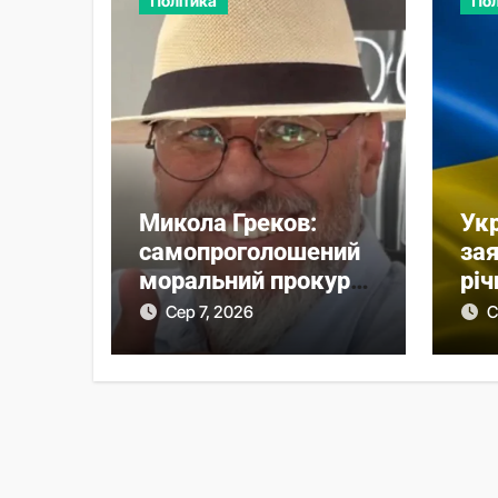
Політика
Пол
Микола Греков:
Укр
самопроголошений
зая
моральний прокурор
річ
із незавершеною
РФ 
Сер 7, 2026
С
власною справою