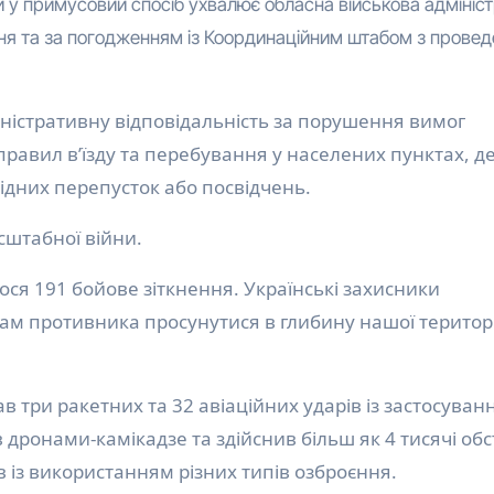
й у примусовий спосіб ухвалює обласна військова адмініст
ня та за погодженням із Координаційним штабом з прове
іністративну відповідальність за порушення вимог
правил в’їзду та перебування у населених пунктах, д
відних перепусток або посвідчень.
штабної війни.
ося 191 бойове зіткнення. Українські захисники
ам противника просунутися в глибину нашої територі
 три ракетних та 32 авіаційних ударів із застосуван
в дронами-камікадзе та здійснив більш як 4 тисячі обс
в із використанням різних типів озброєння.