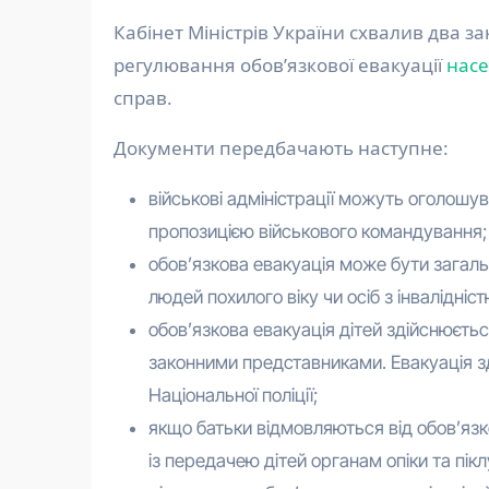
Кабінет Міністрів України схвалив два законопроєкти щодо вдосконалення правового
регулювання обов’язкової евакуації
нас
справ.
Документи передбачають наступне:
військові адміністрації можуть оголошув
пропозицією військового командування;
обовʼязкова евакуація може бути загаль
людей похилого віку чи осіб з інвалідніст
обовʼязкова евакуація дітей здійснюєтьс
законними представниками. Евакуація зд
Національної поліції;
якщо батьки відмовляються від обовʼязко
із передачею дітей органам опіки та пік