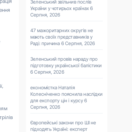
рація
Зеленський звільнив послів
України у чотирьох країнах
6
дення
Серпня, 2026
47 мажоритарних округів не
мають своїх представників у
е
Раді: причина
6 Серпня, 2026
Зеленський провів нараду про
підготовку української балістики
6 Серпня, 2026
ї,
економістка Наталія
Колесніченко пояснила наслідки
для експорту цін і курсу
6
Серпня, 2026
ням
трілів
Європейські закони про ШІ не
підходять Україні: експерт