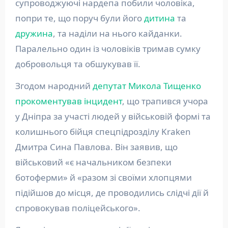
супроводжуючі нардепа побили чоловіка,
попри те, що поруч були його
дитина
та
дружина
, та наділи на нього кайданки.
Паралельно один із чоловіків тримав сумку
добровольця та обшукував її.
Згодом народний
депутат
Микола Тищенко
прокоментував інцидент
, що трапився учора
у Дніпра за участі людей у військовій формі та
колишнього бійця спецпідрозділу Kraken
Дмитра Сина Павлова. Він заявив, що
військовий «є начальником безпеки
ботоферми» й «разом зі своїми хлопцями
підійшов до місця, де проводились слідчі дії й
спровокував поліцейського».