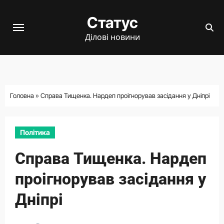
Перейти
Статус
до
вмісту
Ділові новини
Головна
»
Справа Тищенка. Нардеп проігнорував засідання у Дніпрі
Політика
Справа Тищенка. Нардеп
проігнорував засідання у
Дніпрі