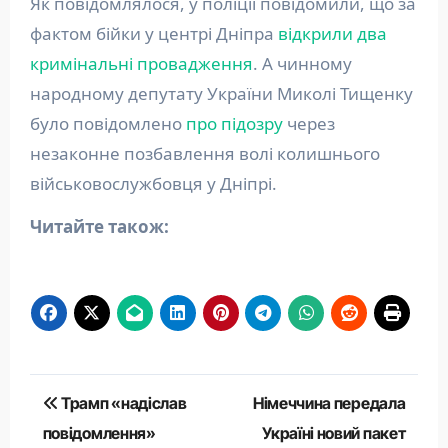
Як повідомлялося, у поліції повідомили, що за
фактом бійки у центрі Дніпра
відкрили два
кримінальні провадження
. А чинному
народному депутату України Миколі Тищенку
було повідомлено
про підозру
через
незаконне позбавлення волі колишнього
військовослужбовця у Дніпрі.
Читайте також:
Навігація
Трамп «надіслав
Німеччина передала
записів
повідомлення»
Україні новий пакет