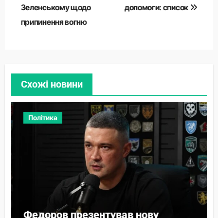
Зеленському щодо
допомоги: список
припинення вогню
Схожі новини
Політика
Федоров презентував нову