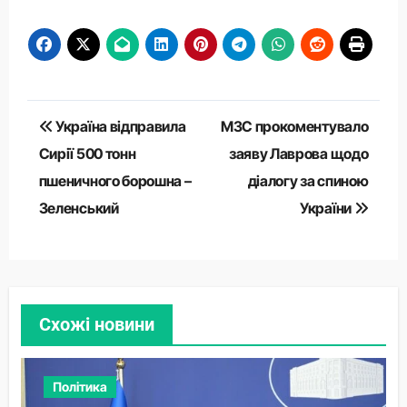
Навігація
Україна відправила
МЗС прокоментувало
записів
Сирії 500 тонн
заяву Лаврова щодо
пшеничного борошна –
діалогу за спиною
Зеленський
України
Схожі новини
Політика