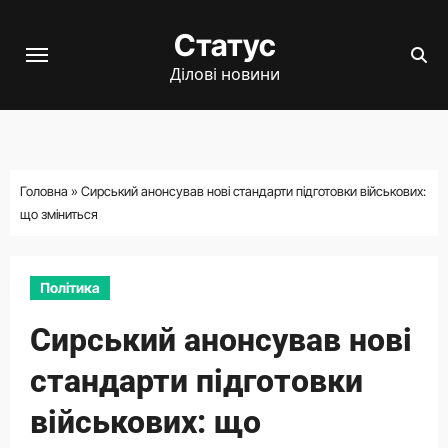
Перейти
Статус
до
вмісту
Ділові новини
Головна
»
Сирський анонсував нові стандарти підготовки військових:
що зміниться
Політика
Сирський анонсував нові
стандарти підготовки
військових: що