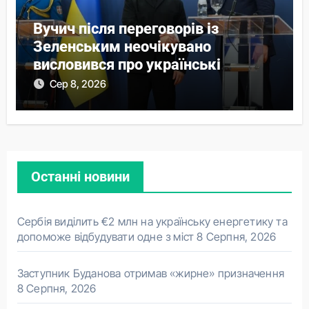
Вучич після переговорів із
Зеленським неочікувано
висловився про українські
території
Сер 8, 2026
Останні новини
Сербія виділить €2 млн на українську енергетику та
допоможе відбудувати одне з міст
8 Серпня, 2026
Заступник Буданова отримав «жирне» призначення
8 Серпня, 2026