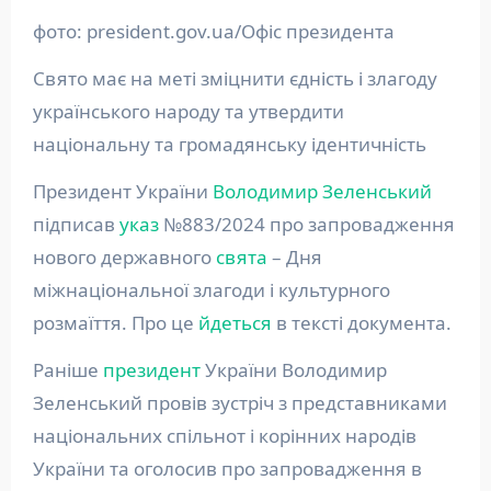
фото: president.gov.ua/Офіс президента
Свято має на меті зміцнити єдність і злагоду
українського народу та утвердити
національну та громадянську ідентичність
Президент України
Володимир Зеленський
підписав
указ
№883/2024 про запровадження
нового державного
свята
– Дня
міжнаціональної злагоди і культурного
розмаїття. Про це
йдеться
в тексті документа.
Раніше
президент
України Володимир
Зеленський провів зустріч з представниками
національних спільнот і корінних народів
України та оголосив про запровадження в