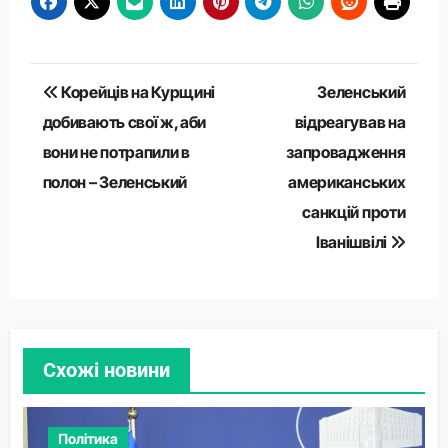
Навігація
Корейців на Курщині
Зеленський
записів
добивають свої ж, аби
відреагував на
вони не потрапили в
запровадження
полон – Зеленський
американських
санкцій проти
Іванішвілі
Схожі новини
Політика