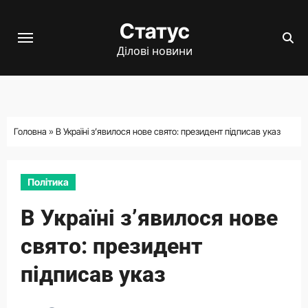
Перейти
Статус
до
вмісту
Ділові новини
Головна
»
В Україні з’явилося нове свято: президент підписав указ
Політика
В Україні з’явилося нове
свято: президент
підписав указ