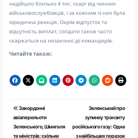
надійшло близько 4 тис. скарг від чинних
військовослужбовців, і за кожним із них була
юридична реакція. Окрім відпусток та
відсутність виплат, солдати також часто
скаржаться на незаконні дії командирів.
Читайте також:
Навігація
Закордонні
Зеленський про
записів
авіаперельоти
зупинку транзиту
Зеленського, Шмигаля
російського газу: Одна
та міністрів: скільки
з найбільших поразок