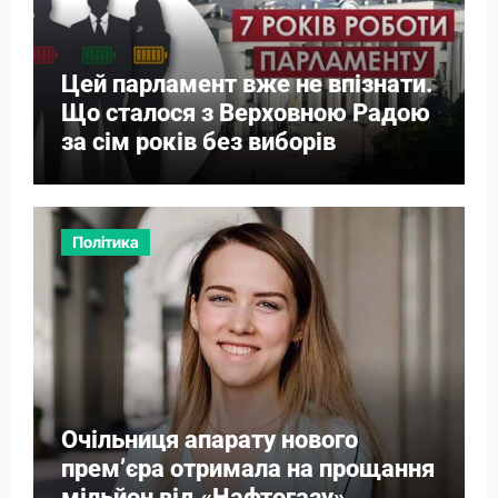
Цей парламент вже не впізнати.
Що сталося з Верховною Радою
за сім років без виборів
Політика
Очільниця апарату нового
прем’єра отримала на прощання
мільйон від «Нафтогазу»