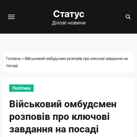
Перейти
Статус
до
вмісту
Ділові новини
Головна
»
Військовий омбудсмен розповів про ключові завдання на
посаді
Політика
Військовий омбудсмен
розповів про ключові
завдання на посаді