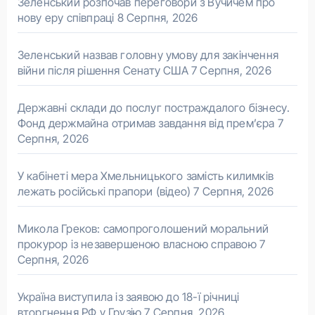
Зеленський розпочав переговори з Вучичем про
нову еру співпраці
8 Серпня, 2026
Зеленський назвав головну умову для закінчення
війни після рішення Сенату США
7 Серпня, 2026
Державні склади до послуг постраждалого бізнесу.
Фонд держмайна отримав завдання від прем’єра
7
Серпня, 2026
У кабінеті мера Хмельницького замість килимків
лежать російські прапори (відео)
7 Серпня, 2026
Микола Греков: самопроголошений моральний
прокурор із незавершеною власною справою
7
Серпня, 2026
Україна виступила із заявою до 18-ї річниці
вторгнення РФ у Грузію
7 Серпня, 2026