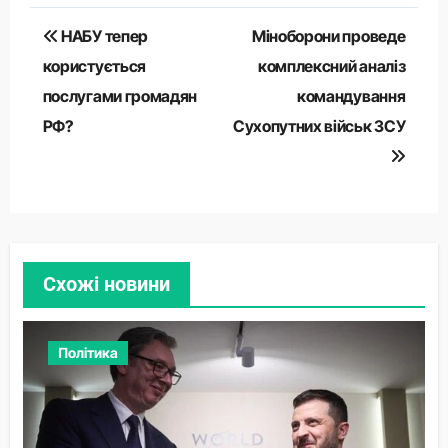
Навігація
НАБУ тепер
Міноборони проведе
записів
користується
комплексний аналіз
послугами громадян
командування
РФ?
Сухопутних військ ЗСУ
Схожі новини
Політика