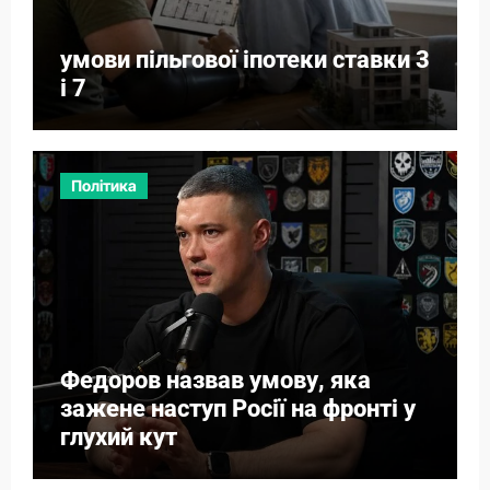
умови пільгової іпотеки ставки 3
і 7
Політика
Федоров назвав умову, яка
зажене наступ Росії на фронті у
глухий кут