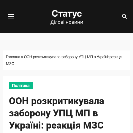
Перейти
Статус
до
вмісту
Ділові новини
Головна
»
ООН розкритикувала заборону УПЦ МП в Україні: реакція
МЗС
Політика
ООН розкритикувала
заборону УПЦ МП в
Україні: реакція МЗС