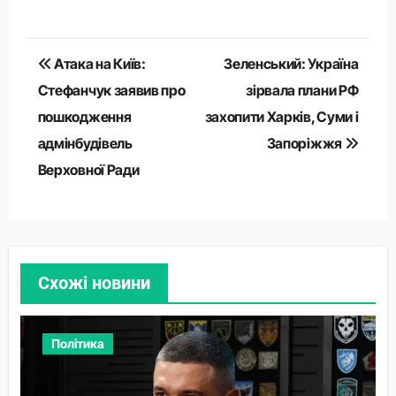
Навігація
Атака на Київ:
Зеленський: Україна
записів
Стефанчук заявив про
зірвала плани РФ
пошкодження
захопити Харків, Суми і
адмінбудівель
Запоріжжя
Верховної Ради
Схожі новини
Політика