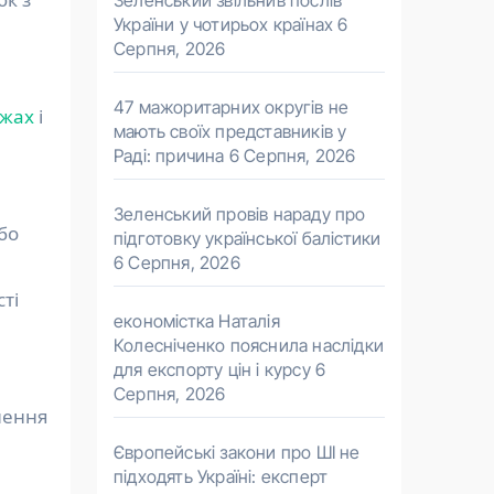
Зеленський звільнив послів
України у чотирьох країнах
6
Серпня, 2026
47 мажоритарних округів не
ежах
і
мають своїх представників у
Раді: причина
6 Серпня, 2026
Зеленський провів нараду про
бо
підготовку української балістики
6 Серпня, 2026
ті
економістка Наталія
Колесніченко пояснила наслідки
для експорту цін і курсу
6
Серпня, 2026
лення
Європейські закони про ШІ не
підходять Україні: експерт