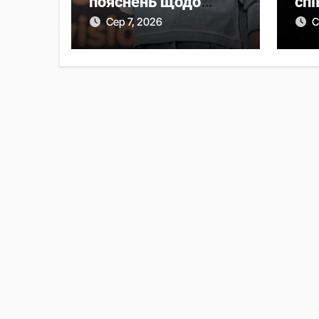
пояснень щодо
спі
призначення
Зе
Сер 7, 2026
С
очільниці Мінцифри
із
Аз