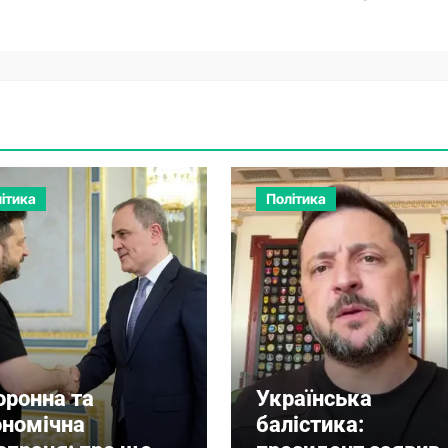
ітика
Політика
оронна та
Українська
ономічна
балістика: