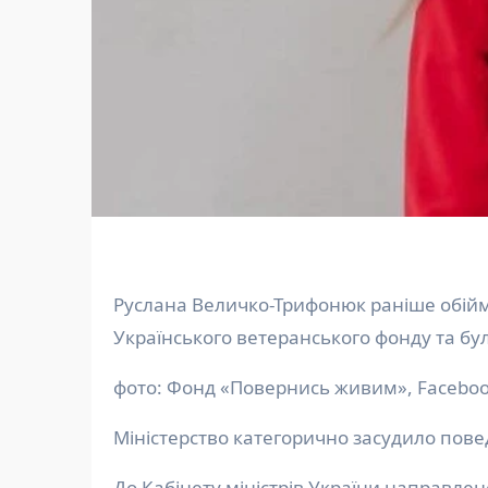
Руслана Величко-Трифонюк раніше обіймала посаду першої заступниці виконавчого директора
Українського ветеранського фонду та б
фото: Фонд «Повернись живим», Facebo
Міністерство категорично засудило повед
До Кабінету міністрів України направле