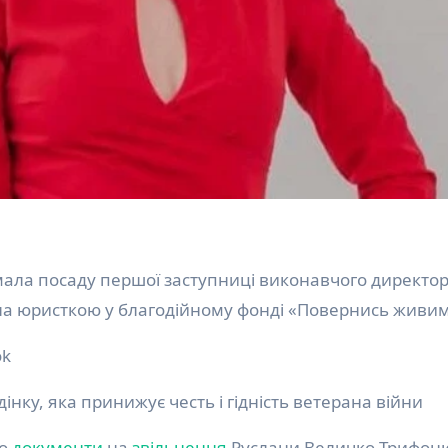
ула юристкою у благодійному фонді «Повернись живи
ok
інку, яка принижує честь і гідність ветерана війни
но
документи
на
звільнення
Руслани Величко-Трифоню