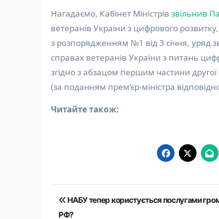
Нагадаємо, Кабінет Міністрів
звільнив П
ветеранів України з цифрового розвитку,
з розпорядженням №1 від 3 січня, уряд з
справах ветеранів України з питань циф
згідно з абзацом першим частини другої 
(за поданням прем’єр-міністра відповідно
Читайте також:
Навігація
НАБУ тепер користується послугами гро
записів
РФ?