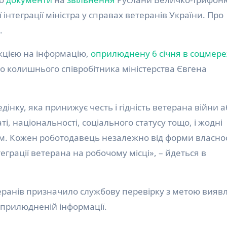
інтеграції міністра у справах ветеранів України. Про
.
акцією на інформацію,
оприлюднену 6 січня в соцмер
о колишнього співробітника міністерства Євгена
дінку, яка принижує честь і гідність ветерана війни а
ті, національності, соціального статусу тощо, і жодні
м. Кожен роботодавець незалежно від форми власнос
грації ветерана на робочому місці», – йдеться в
еранів призначило службову перевірку з метою вияв
 оприлюдненій інформації.