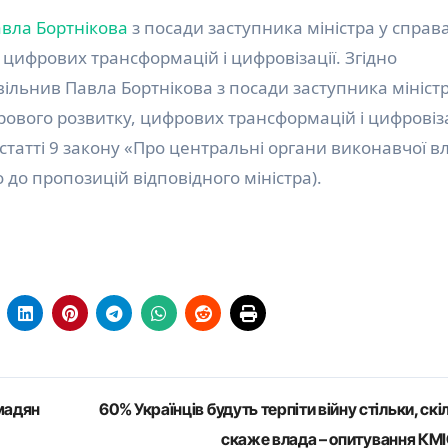
авла Бортнікова
з посади заступника міністра у справ
 цифрових трансформацій і цифровізації. Згідно
вільнив Павла Бортнікова з посади заступника міністр
рового розвитку, цифрових трансформацій і цифровіза
статті 9 закону «Про центральні органи виконавчої в
 до пропозицій відповідного міністра).
мадян
60% Українців будуть терпіти війну стільки, скі
скаже влада – опитування КМ