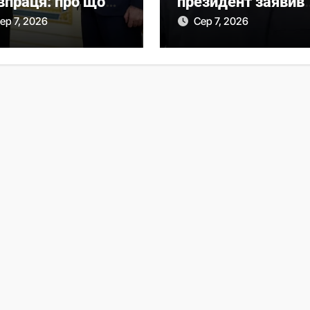
впраця: про що
президент заявив
ленський говорив
про результати
ер 7, 2026
Сер 7, 2026
 главою МЗС
випробувань
ербайджану