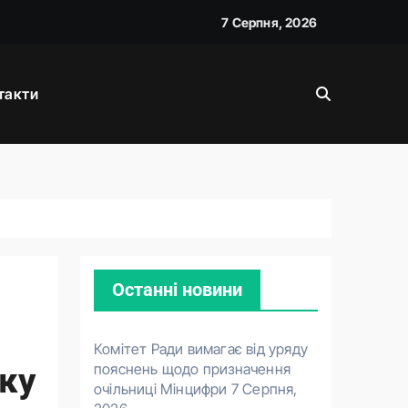
7 Серпня, 2026
026
такти
Останні новини
Комітет Ради вимагає від уряду
пояснень щодо призначення
нку
очільниці Мінцифри
7 Серпня,