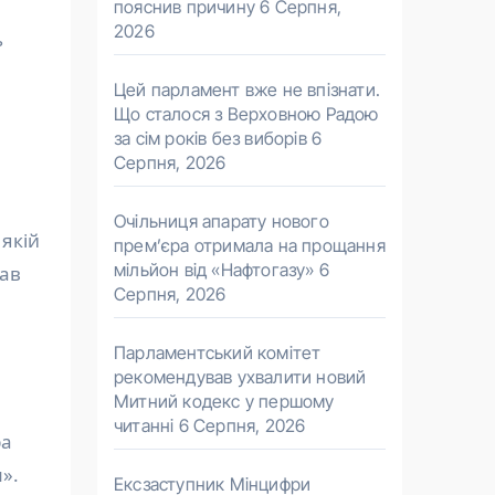
пояснив причину
6 Серпня,
2026
ь
Цей парламент вже не впізнати.
Що сталося з Верховною Радою
за сім років без виборів
6
Серпня, 2026
Очільниця апарату нового
 якій
прем’єра отримала на прощання
мільйон від «Нафтогазу»
6
сав
Серпня, 2026
Парламентський комітет
рекомендував ухвалити новий
Митний кодекс у першому
читанні
6 Серпня, 2026
ра
им».
Ексзаступник Мінцифри