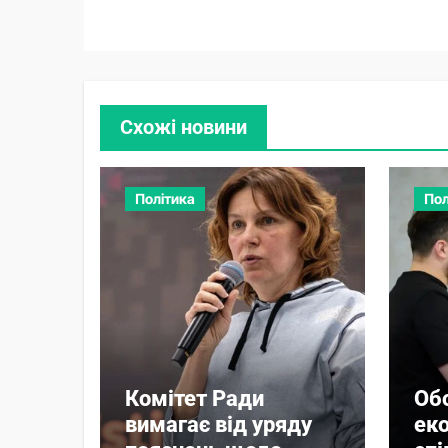
Схожі новини
Політика
Пол
Комітет Ради
Об
вимагає від уряду
ек