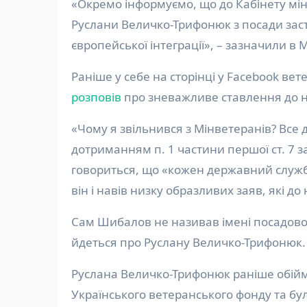
«Окремо інформуємо, що до Кабінету мін
Руслани Величко-Трифонюк з посади заст
європейської інтеграції», – зазначили в 
Раніше у себе на сторінці у Facebook ве
розповів
про зневажливе ставлення до нь
«Чому я звільнився з Мінветеранів? Все 
дотриманням п. 1 частини першої ст. 7 з
говориться, що «кожен державний службов
він і навів низку образливих заяв, які до
Сам Шибалов не називав імені посадово
йдеться про Руслану Величко-Трифонюк.
Руслана Величко-Трифонюк раніше обійм
Українського ветеранського фонду та б