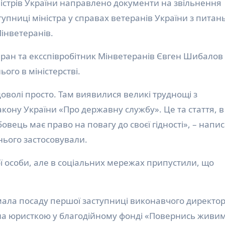
істрів України направлено документи на звільнення
упниці міністра у справах ветеранів України з питан
Мінветеранів.
теран та ексспівробітник Мінветеранів Євген Шибалов
ого в міністерстві.
доволі просто. Там виявилися великі труднощі з
акону України «Про державну службу». Це та стаття, в
ець має право на повагу до своєї гідності», – напи
 нього застосовували.
ї особи, але в соціальних мережах припустили, що
ала посаду першої заступниці виконавчого директо
ула юристкою у благодійному фонді «Повернись жив