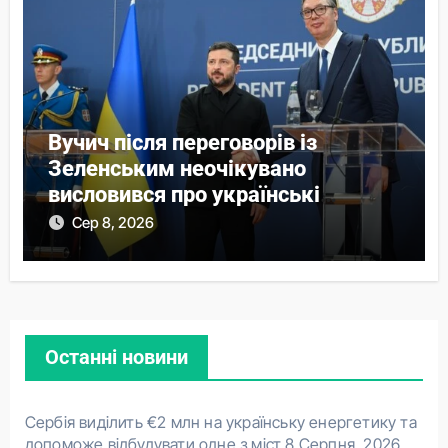
Вучич після переговорів із
Зеленським неочікувано
висловився про українські
території
Сер 8, 2026
Останні новини
Сербія виділить €2 млн на українську енергетику та
допоможе відбудувати одне з міст
8 Серпня, 2026