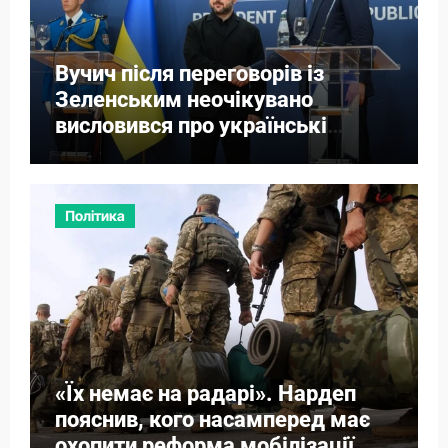
Вучич після переговорів із
Зеленським неочікувано
висловився про українські
території
Політика
«Їх немає на радарі». Нардеп
пояснив, кого насамперед має
охопити реформа мобілізації