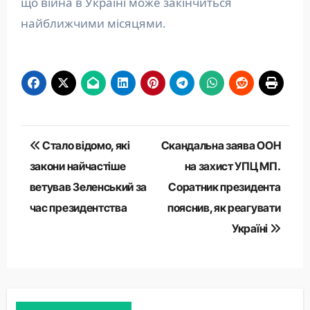
що війна в Україні може закінчиться
найближчими місяцями.
Навігація
Стало відомо, які
Скандальна заява ООН
записів
закони найчастіше
на захист УПЦ МП.
ветував Зеленський за
Соратник президента
час президентства
пояснив, як реагувати
Україні