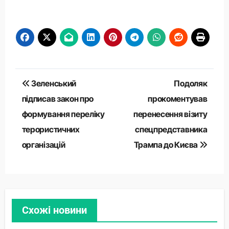
Навігація
Зеленський
Подоляк
записів
підписав закон про
прокоментував
формування переліку
перенесення візиту
терористичних
спецпредставника
організацій
Трампа до Києва
Схожі новини