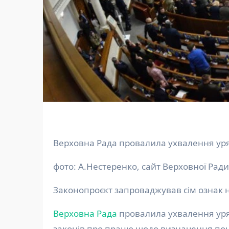
Верховна Рада провалила ухвалення ур
фото: А.Нестеренко, сайт Верховної Ради
Законопроєкт запроваджував сім ознак н
Верховна Рада
провалила ухвалення ур
законів про працю щодо визначення поня