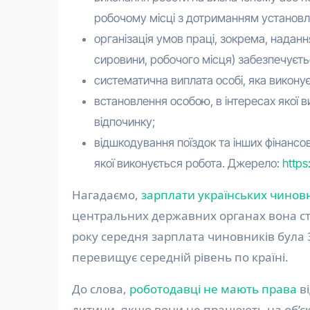
робочому місці з дотриманням установл
організація умов праці, зокрема, наданн
сировини, робочого місця) забезпечуєтьс
систематична виплата особі, яка виконує
встановлення особою, в інтересах якої в
відпочинку;
відшкодування поїздок та інших фінансов
якої виконується робота. Джерело:
https
Нагадаємо,
зарплати українських чиновн
центральних державних органах вона ста
року середня зарплата чиновників була 3
перевищує середній рівень по країні.
До слова,
роботодавці не мають права
ві
дитини, якщо вони не працюють на об’єк