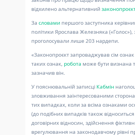
відхилено альтернативний
законопроєк
За
словами
першого заступника керівник
політики Ярослава Железняка («Голос»),
проголосували лише 203 нардепи.
«Законопроєкт запроваджував сім ознак 
таких ознак,
робота
може бути визнана т
зазначив він.
У пояснювальній записці
Кабмін
наголош
зловживання заінтересованими сторона
тих випадках, коли за всіма ознаками о
(до подібних випадків також відноситьс
договірних відносин, здійснення фіктивно
врегулювання на законодавчому рівні п