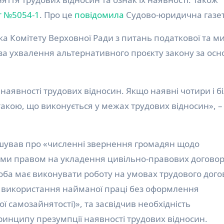
т
№5054-1
. Про це
повідомила
Судово-юридична газет
а Комітету Верховної Ради з питань податкової та ми
 за ухвалення альтернативного проєкту закону за осн
наявності трудових відносин. Якщо наявні чотири і б
акою, що виконується у межах трудових відносин», –
ував про «численні звернення громадян щодо
ми правом на укладення цивільно-правових договор
соба має виконувати роботу на умовах трудового дого
я використання найманої праці без оформлення
ї самозайнятості)», та засвідчив необхідність
ринципу презумпції наявності трудових відносин.