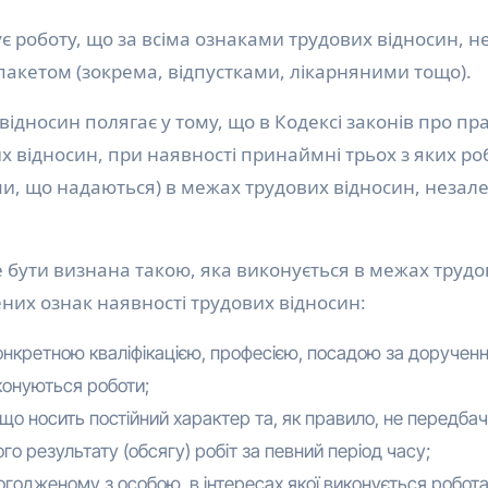
ує роботу, що за всіма ознаками трудових відносин, н
акетом (зокрема, відпустками, лікарняними тощо).
ідносин полягає у тому, що в Кодексі законів про п
 відносин, при наявності принаймні трьох з яких ро
и, що надаються) в межах трудових відносин, незал
 бути визнана такою, яка виконується в межах трудо
ених ознак наявності трудових відносин:
онкретною кваліфікацією, професією, посадою за доручен
иконуються роботи;
що носить постійний характер та, як правило, не передба
о результату (обсягу) робіт за певний період часу;
годженому з особою, в інтересах якої виконується робота