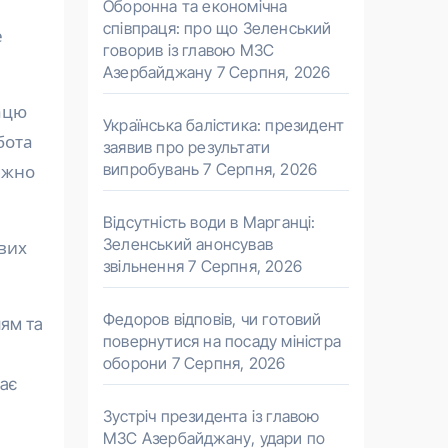
Оборонна та економічна
співпраця: про що Зеленський
е
говорив із главою МЗС
Азербайджану
7 Серпня, 2026
рацю
Українська балістика: президент
бота
заявив про результати
випробувань
7 Серпня, 2026
ежно
Відсутність води в Марганці:
Зеленський анонсував
вих
звільнення
7 Серпня, 2026
Федоров відповів, чи готовий
ням та
повернутися на посаду міністра
оборони
7 Серпня, 2026
чає
Зустріч президента із главою
МЗС Азербайджану, удари по
,