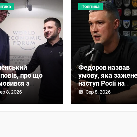
ітика
Політика
ленський
Федоров назвав
повів, про що
умову, яка зажен
мовився з
наступ Росії на
чичем
фронті у глухий ку
ер 8, 2026
Сер 8, 2026