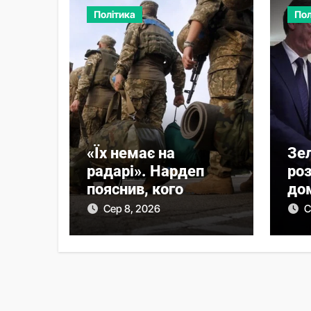
Політика
Пол
«Їх немає на
Зе
радарі». Нардеп
роз
пояснив, кого
до
насамперед має
Ву
Сер 8, 2026
С
охопити реформа
мобілізації