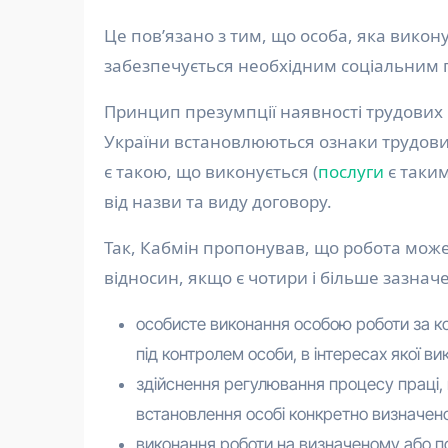
Це пов’язано з тим, що особа, яка викон
забезпечується необхідним соціальним п
Принцип презумпції наявності трудових в
України встановлюються ознаки трудових
є такою, що виконується (
послуги
є таким
від назви та виду договору.
Так, Кабмін пропонував, що робота може
відносин, якщо є чотири і більше зазнач
особисте виконання особою роботи за к
під контролем особи, в інтересах якої в
здійснення регулювання процесу праці, 
встановлення особі конкретно визначеног
виконання роботи на визначеному або по