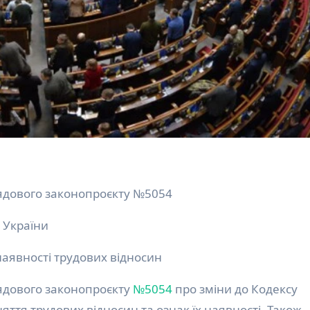
ядового законопроєкту №5054
 України
аявності трудових відносин
ядового законопроєкту
№5054
про зміни до Кодексу
ття трудових відносин та ознак їх наявності. Також