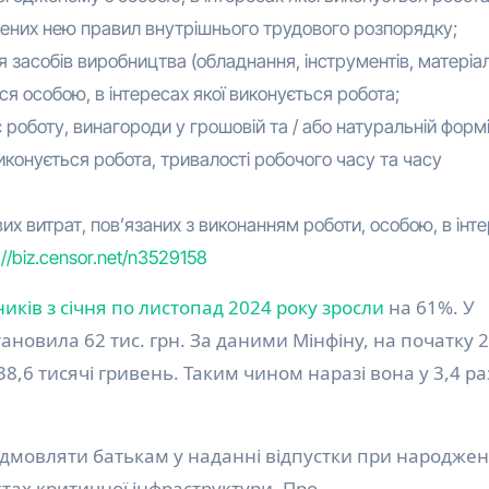
ених нею правил внутрішнього трудового розпорядку;
я засобів виробництва (обладнання, інструментів, матеріал
я особою, в інтересах якої виконується робота;
 роботу, винагороди у грошовій та / або натуральній формі
иконується робота, тривалості робочого часу та часу
их витрат, пов’язаних з виконанням роботи, особою, в інт
://biz.censor.net/n3529158
иків з січня по листопад 2024 року зросли
на 61%. У
новила 62 тис. грн. За даними Мінфіну, на початку 
8,6 тисячі гривень. Таким чином наразі вона у 3,4 ра
дмовляти батькам у наданні відпустки при народжен
тах критичної інфраструктури. Про