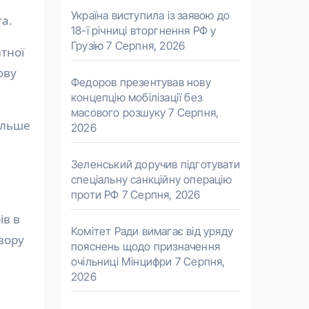
Україна виступила із заявою до
а.
18-ї річниці вторгнення РФ у
Грузію
7 Серпня, 2026
тної
ову
Федоров презентував нову
концепцію мобілізації без
масового розшуку
7 Серпня,
ільше
2026
Зеленський доручив підготувати
спеціальну санкційну операцію
проти РФ
7 Серпня, 2026
ів в
Комітет Ради вимагає від уряду
вору
пояснень щодо призначення
очільниці Мінцифри
7 Серпня,
2026