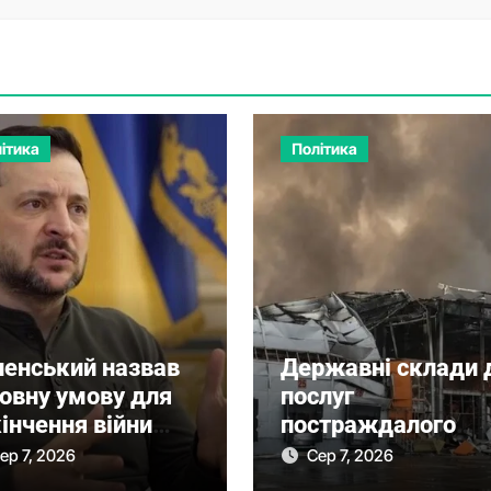
ітика
Політика
ленський назвав
Державні склади 
ловну умову для
послуг
інчення війни
постраждалого
ля рішення
бізнесу. Фонд
ер 7, 2026
Сер 7, 2026
нату США
держмайна отрим