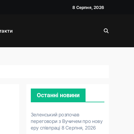
вою
8 Серпня, 2026
такти
жану
Останні новини
Зеленський розпочав
переговори з Вучичем про нову
еру співпраці
8 Серпня, 2026