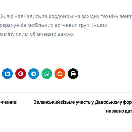
, які навчались за кордоном на західну техніку зені
 розрахунків мобільних вогневих груп, інших
заміну яким обʼєктивно важко.
еччини в
Зеленський візьме участь у Давоському фор
названо да