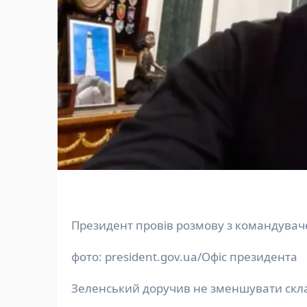
Президент провів розмову з командувач
фото: president.gov.ua/Офіс президента
Зеленський доручив не зменшувати склад 