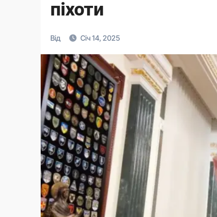
піхоти
Від
Січ 14, 2025