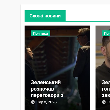
Схожі новини
Політика
Пол
Зеленський
Зе
розпочав
го
переговори з
зак
Вучичем про нову
піс
Сер 8, 2026
С
еру співпраці
Се