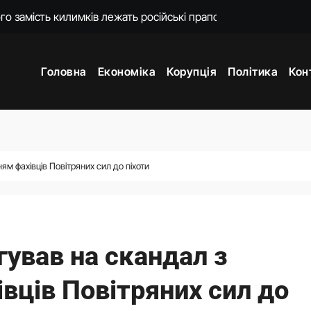
ошений моральний прокурор із незавершеною власною спра
о 18-ї річниці вторгнення РФ у Грузію
Головна
Економіка
Корупція
Політика
Кон
нцепцію мобілізації без масового розшуку
ати спеціальну санкційну операцію проти РФ
яду пояснень щодо призначення очільниці Мінцифри
впраця: про що Зеленський говорив із главою МЗС Азербайд
м фахівців Повітряних сил до піхоти
ори з Вучичем про нову еру співпраці
гував на скандал з
вців Повітряних сил до