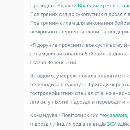
Президент України
Володимир Зеленськ
Повітряних сил до сухопутних підрозділів
Повітряним силам для виконання бойови
вечірнього звернення глави нашої держ
«Я доручив прояснити все суспільству й 
силам для виконання бойових завдань – 
сказав Зеленський.
Як відомо, у мережі почала з’являтися 
переводити в сухопутні бригади через в
гостродефіцитних спеціалістів інженерно
літаки, у піхотні підрозділи переводити 
Командувач Повітряних сил теж
заявив
,
підрозділи інших родів та видів
ЗСУ
здійс