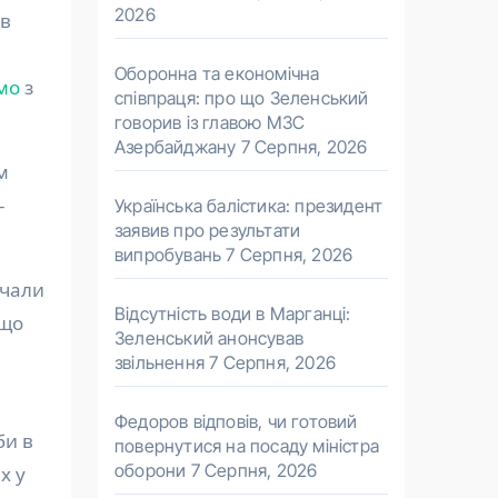
2026
ів
Оборонна та економічна
омо
з
співпраця: про що Зеленський
говорив із главою МЗС
Азербайджану
7 Серпня, 2026
м
–
Українська балістика: президент
заявив про результати
випробувань
7 Серпня, 2026
очали
Відсутність води в Марганці:
 що
Зеленський анонсував
звільнення
7 Серпня, 2026
Федоров відповів, чи готовий
би в
повернутися на посаду міністра
оборони
7 Серпня, 2026
х у