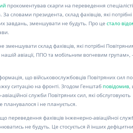
ий
прокоментував скарги на переведення спеціаліст
. За словами президента, склад фахівців, які потрібні
х завдань, зменшувати не будуть. Про це
стало від
ави.
не зменшувати склад фахівців, які потрібні Повітряни
нашій авіації, ППО та мобільним вогневим групам», 
інформація, що військовослужбовців Повітряних сил п
ажку ситуацію на фронті. Згодом Генштаб
повідомив
,
-авіаційної служби Повітряних сил, які обслуговують
не планувалося і не планується.
 що переведення фахівців інженерно-авіаційної служ
нюватись не будуть. Це стосується й інших дефіцитни