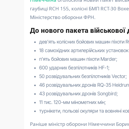
гаубиці RCH 155, колісні БМП RCT-30 Boxe
Міністерство оборони ФРН.
До нового пакета військової
дев’ять колісних бойових машин піхоти R
18 самохідних артилерійських установок
п’ять бойових машин піхоти Marder;
600 ударних безпілотників HF-1;
50 розвідувальних безпілотників Vector;
46 розвідувальних дронів RQ-35 Heidrun
43 розвідувальних дронів Songbird;
11 тис. 120-мм мінометних мін;
турнікети, польові окуляри та вовняні ко
Раніше міністр оборони Німеччини Борис