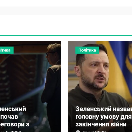
ітика
Політика
ленський
Зеленський назва
зпочав
головну умову для
еговори з
закінчення війни
чичем про нову
після рішення