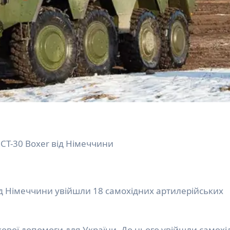
RCT-30 Boxer від Німеччини
ід Німеччини увійшли 18 самохідних артилерійських
ової допомоги для України. До нього увійшли самохі