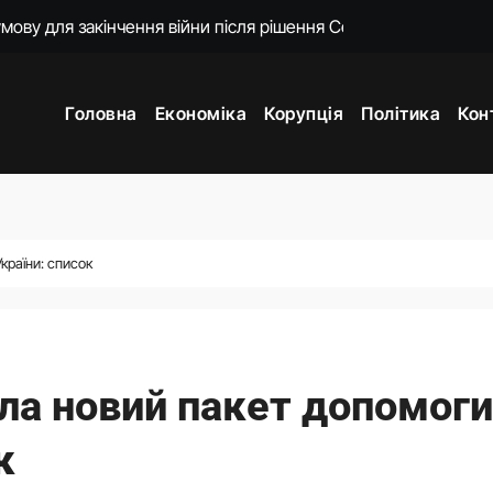
постраждалого бізнесу. Фонд держмайна отримав завдання ві
о замість килимків лежать російські прапори (відео)
Головна
Економіка
Корупція
Політика
Кон
ошений моральний прокурор із незавершеною власною спра
о 18-ї річниці вторгнення РФ у Грузію
нцепцію мобілізації без масового розшуку
ати спеціальну санкційну операцію проти РФ
країни: список
и 3 і 7
ла новий пакет допомоги
к