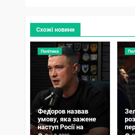
Схожі новини
Політика
Пол
Федоров назвав
Зе
умову, яка зажене
ро
наступ Росії на
пер
фронті у глухий кут
Ву