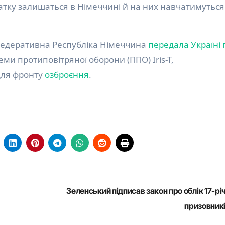
атку залишаться в Німеччині й на них навчатимуться
 Федеративна Республіка Німеччина
передала Україні 
еми протиповітряної оборони (ППО) Iris-T,
 для фронту
озброєння
.
Зеленський підписав закон про облік 17-рі
призовник