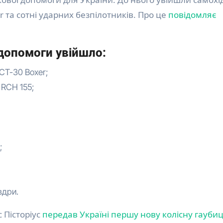
r та сотні ударних безпілотників. Про це
повідомляє
 допомоги увійшло:
CT-30 Boxer;
 RCH 155;
;
вдри.
 Пісторіус
передав Україні першу нову колісну гауби