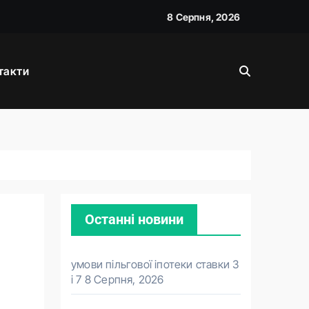
8 Серпня, 2026
д прем’єра
такти
вою
Останні новини
умови пільгової іпотеки ставки 3
і 7
8 Серпня, 2026