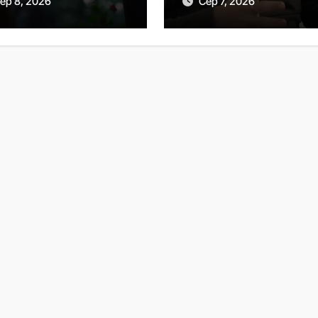
ер 8, 2026
Сер 7, 2026
 співпраці
Сенату США