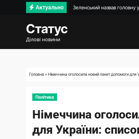
Перейти
Актуально
Державні склади до послуг 
до
У кабінеті мера Хмельницьког
вмісту
Статус
Микола Греков: самопрогол
Ділові новини
Україна виступила із заявою д
Федоров презентував нову ко
Зеленський доручив підготув
Головна
»
Німеччина оголосила новий пакет допомоги для У
умови пільгової іпотеки ставк
Політика
Німеччина оголоси
для України: списо