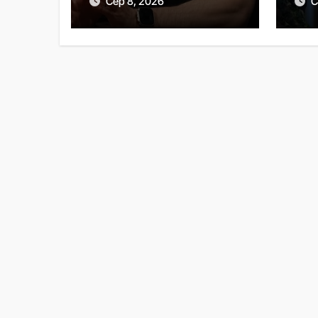
Сер 8, 2026
С
еру