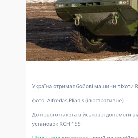
Україна отримає бойові машини піхоти 
фото: Alfredas Pliadis (ілюстративне)
До нового пакета військової допомоги в
установок RCH 155
Німеччина
оголосила новий пакет військ