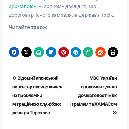
державою»
. «Главком» дослідив, що
дороговартісного замовляла держава торік.
Читайте також:
Навігація
Відомий японський
МЗС України
записів
волонтер поскаржився
прокоментувало
на проблеми з
домовленості між
міграційною службою:
Ізраїлем та ХАМАСом
реакція Терехова