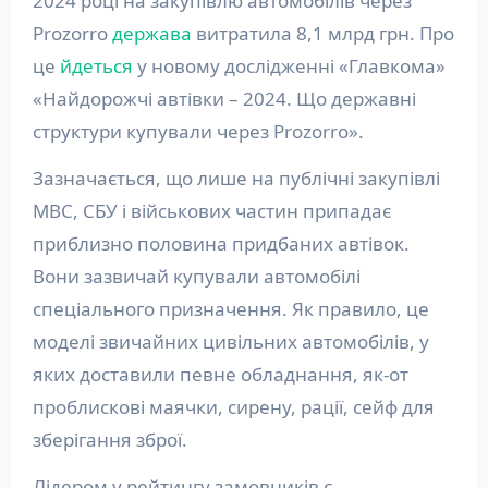
2024 році на закупівлю автомобілів через
Prozorro
держава
витратила 8,1 млрд грн. Про
це
йдеться
у новому дослідженні «Главкома»
«Найдорожчі автівки – 2024. Що державні
структури купували через Prozorro».
Зазначається, що лише на публічні закупівлі
МВС, СБУ і військових частин припадає
приблизно половина придбаних автівок.
Вони зазвичай купували автомобілі
спеціального призначення. Як правило, це
моделі звичайних цивільних автомобілів, у
яких доставили певне обладнання, як-от
проблискові маячки, сирену, рації, сейф для
зберігання зброї.
Лідером у рейтингу замовників є