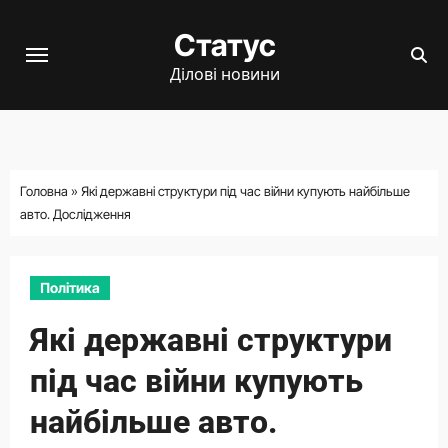
Перейти
Статус
до
вмісту
Ділові новини
Головна
»
Які державні структури під час війни купують найбільше
авто. Дослідження
Політика
Які державні структури
під час війни купують
найбільше авто.