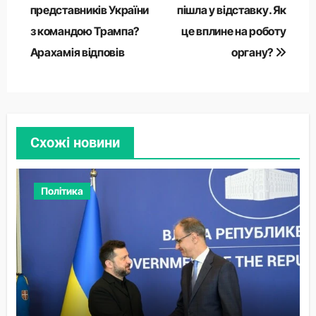
представників України
пішла у відставку. Як
з командою Трампа?
це вплине на роботу
Арахамія відповів
органу?
Схожі новини
Політика