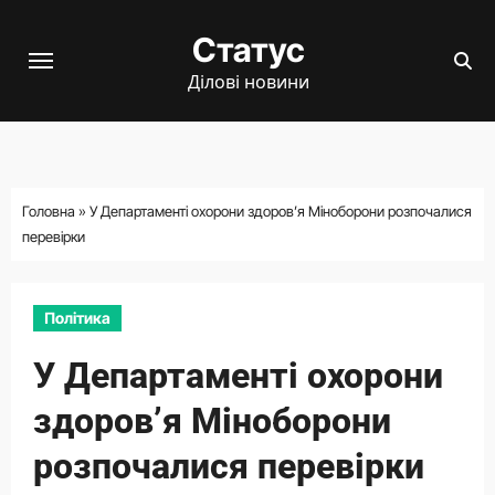
Перейти
Статус
до
вмісту
Ділові новини
Головна
»
У Департаменті охорони здоров’я Міноборони розпочалися
перевірки
Політика
У Департаменті охорони
здоров’я Міноборони
розпочалися перевірки