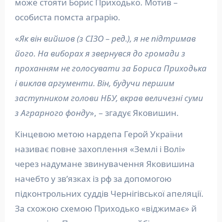
може стояти Борис Приходько. Мотив –
особиста помста аграрію.
«
Як він вийшов (з СІЗО – ред.), я не підтримав
його. На виборах я звернувся до громади з
проханням не голосувати за Бориса Приходька
і виклав аргументи. Він, будучи першим
заступником голови НБУ, вкрав величезні суми
з Аграрного фонду
», – згадує Яковишин.
Кінцевою метою нардепа Герой України
називає повне захоплення «Землі і Волі»
через надумане звинувачення Яковишина
начебто у зв’язках із рф за допомогою
підконтрольних суддів Чернігівської апеляції.
За схожою схемою Приходько «віджимає» й