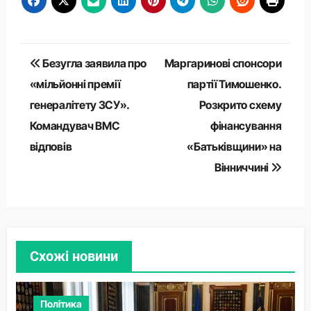
Навігація
Безугла заявила про
Маргаринові спонсори
записів
«мільйонні премії
партії Тимошенко.
генералітету ЗСУ».
Розкрито схему
Командувач ВМС
фінансування
відповів
«Батьківщини» на
Вінниччині
Схожі новини
Політика