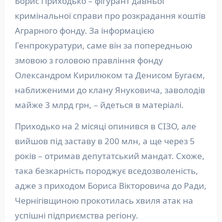
Борис Приходько – фігурант давньої
кримінальної справи про розкрадання коштів
Аграрного фонду. За інформацією
Генпрокуратури, саме він за попередньою
змовою з головою правління фонду
Олександром Кирилюком та Денисом Бугаєм,
наближеними до клану Януковича, заволодів
майже 3 млрд грн, – йдеться в матеріалі.
Приходько на 2 місяці опинився в СІЗО, але
вийшов під заставу в 200 млн, а ще через 5
років – отримав депутатський мандат. Схоже,
така безкарність породжує вседозволеність,
адже з приходом Бориса Вікторовича до Ради,
Чернігівщиною прокотилась хвиля атак на
успішні підприємства регіону.