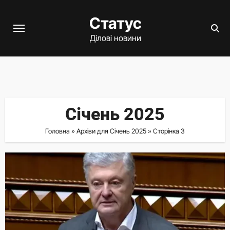
Перейти
Статус
до
вмісту
Ділові новини
Січень 2025
Головна
»
Архіви для Січень 2025
»
Сторінка 3