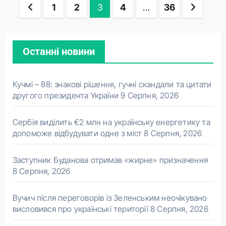
Пагінація
1
2
3
4
…
36
записів
Останні новини
Кучмі – 88: знакові рішення, гучні скандали та цитати
другого президента України
9 Серпня, 2026
Сербія виділить €2 млн на українську енергетику та
допоможе відбудувати одне з міст
8 Серпня, 2026
Заступник Буданова отримав «жирне» призначення
8 Серпня, 2026
Вучич після переговорів із Зеленським неочікувано
висловився про українські території
8 Серпня, 2026