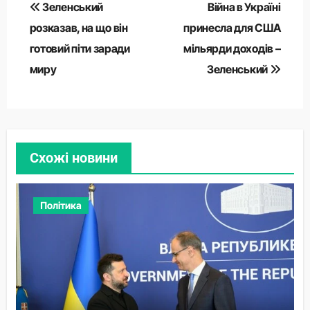
Зеленський
Війна в Україні
записів
розказав, на що він
принесла для США
готовий піти заради
мільярди доходів –
миру
Зеленський
Схожі новини
Політика