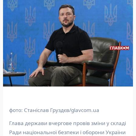
фото: Станіслав Груздєв/glavcom.ua
Глава держави вчергове провів зміни у складі
Ради національної безпеки і оборони України